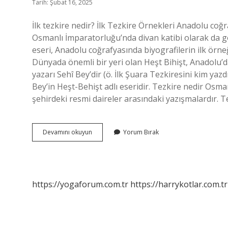
Tarih: Şubat 16, 2025
İlk tezkire nedir? İlk Tezkire Örnekleri Anadolu coğra
Osmanlı İmparatorluğu’nda divan katibi olarak da gö
eseri, Anadolu coğrafyasında biyografilerin ilk örne
Dünyada önemli bir yeri olan Heşt Bihişt, Anadolu’da 
yazarı Sehî Bey’dir (ö. İlk Şuara Tezkiresini kim ya
Bey’in Heşt-Behişt adlı eseridir. Tezkire nedir Osmanlı? Tezkire (Arapça: تذكرة)
şehirdeki resmi daireler arasındaki yazışmalardır. T
Osmanlı
Devamını okuyun
Yorum Bırak
Sahasında
Yazılan
Ilk
Tezkire
Nedir
https://yogaforum.com.tr
https://harrykotlar.com.tr