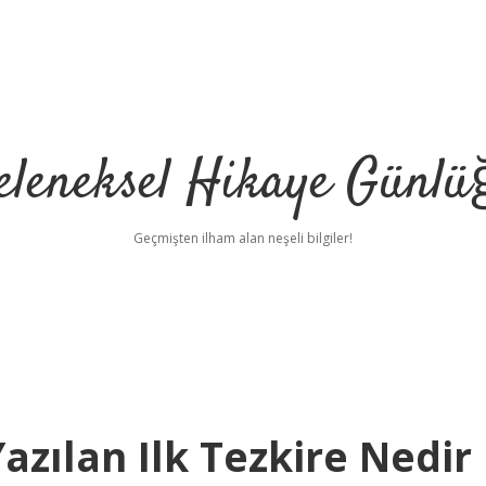
eleneksel Hikaye Günlü
Geçmişten ilham alan neşeli bilgiler!
zılan Ilk Tezkire Nedir