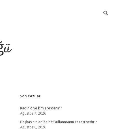
ğü
Sidebar
Son Yazılar
tulipbet giriş
Kadın diye kimlere denir ?
Ağustos 7, 2026
Başkasının adına hat kullanmanın cezası nedir ?
Ağustos 6, 2026