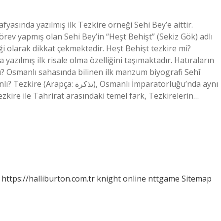
fyasında yazılmış ilk Tezkire örneği Sehi Bey’e aittir.
rev yapmış olan Sehi Bey’in “Heşt Behişt” (Sekiz Gök) adlı
ği olarak dikkat çekmektedir. Heşt Behişt tezkire mi?
yazılmış ilk risale olma özelliğini taşımaktadır. Hatıraların
zdı? Osmanlı sahasında bilinen ilk manzum biyografi Sehî
, Osmanlı İmparatorluğu’nda aynı
ezkire ile Tahrirat arasındaki temel fark, Tezkirelerin…
https://halliburton.com.tr
knight online
nttgame
Sitemap