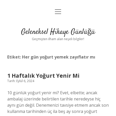
menüyü
Anasayfa
aç
Gizlilik Politikası
Geleneksel Hikaye Günlüğü
Yasal Uyarı
Geçmişten ilham alan neşeli bilgiler!
Hakkımızda
Etiket:
Her gün yoğurt yemek zayıflatır mı
1 Haftalık Yoğurt Yenir Mi
Tarih: Eylül 6, 2024
10 günlük yoğurt yenir mi? Evet, elbette; ancak
ambalaj üzerinde belirtilen tarihle neredeyse hiç
aynı gün değil. Denemenizi tavsiye etmem ancak son
kullanma tarihinden üç ila beş ay sonra yoğurt