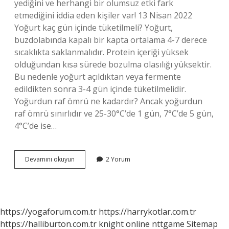
yediğini ve herhangi bir olumsuz etki fark
etmediğini iddia eden kişiler var! 13 Nisan 2022
Yoğurt kaç gün içinde tüketilmeli? Yoğurt,
buzdolabında kapalı bir kapta ortalama 4-7 derece
sıcaklıkta saklanmalıdır. Protein içeriği yüksek
olduğundan kısa sürede bozulma olasılığı yüksektir.
Bu nedenle yoğurt açıldıktan veya fermente
edildikten sonra 3-4 gün içinde tüketilmelidir.
Yoğurdun raf ömrü ne kadardır? Ancak yoğurdun
raf ömrü sınırlıdır ve 25-30°C’de 1 gün, 7°C’de 5 gün,
4°C’de ise…
1
Devamını okuyun
2 Yorum
Haftalık
Yoğurt
Yenir
Mi
https://yogaforum.com.tr
https://harrykotlar.com.tr
https://halliburton.com.tr
knight online
nttgame
Sitemap