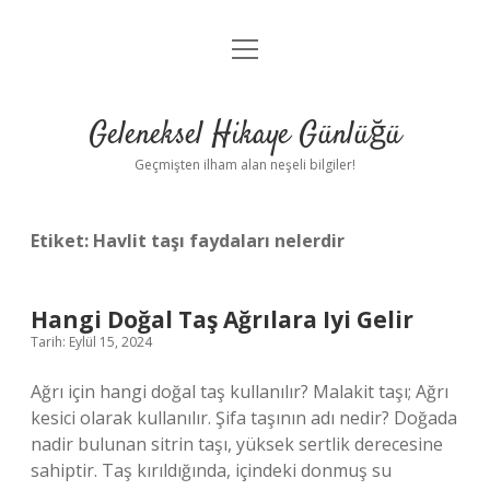
menüyü
Anasayfa
aç
Gizlilik Politikası
Geleneksel Hikaye Günlüğü
Yasal Uyarı
Geçmişten ilham alan neşeli bilgiler!
Hakkımızda
Etiket:
Havlit taşı faydaları nelerdir
Hangi Doğal Taş Ağrılara Iyi Gelir
Tarih: Eylül 15, 2024
Ağrı için hangi doğal taş kullanılır? Malakit taşı; Ağrı
kesici olarak kullanılır. Şifa taşının adı nedir? Doğada
nadir bulunan sitrin taşı, yüksek sertlik derecesine
sahiptir. Taş kırıldığında, içindeki donmuş su