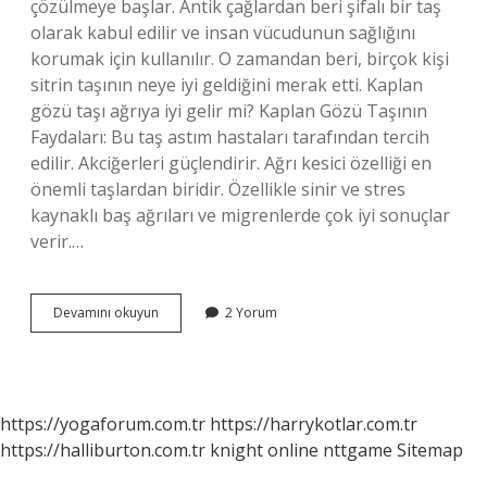
çözülmeye başlar. Antik çağlardan beri şifalı bir taş
olarak kabul edilir ve insan vücudunun sağlığını
korumak için kullanılır. O zamandan beri, birçok kişi
sitrin taşının neye iyi geldiğini merak etti. Kaplan
gözü taşı ağrıya iyi gelir mi? Kaplan Gözü Taşının
Faydaları: Bu taş astım hastaları tarafından tercih
edilir. Akciğerleri güçlendirir. Ağrı kesici özelliği en
önemli taşlardan biridir. Özellikle sinir ve stres
kaynaklı baş ağrıları ve migrenlerde çok iyi sonuçlar
verir.…
Hangi
Devamını okuyun
2 Yorum
Doğal
Taş
Ağrılara
Iyi
Gelir
https://yogaforum.com.tr
https://harrykotlar.com.tr
https://halliburton.com.tr
knight online
nttgame
Sitemap