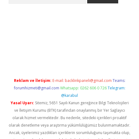
iriş
Reklam ve İletişim:
E-mail:
backlinkpaneli@gmail.com
Teams:
forumhizmeti@gmail.com
Whatsapp: 0262 606 0 726
Telegram:
@karabul
Yasal Uyarı:
Sitemiz, 5651 Sayılı Kanun gereğince Bilgi Teknolojileri
ve İletişim Kurumu (BTK) tarafından onaylanmış bir Yer Sağlayıcı
olarak hizmet vermektedir. Bu nedenle, sitedeki içerikleri proaktif
olarak denetleme veya araştırma yükümlülüğümüz bulunmamaktadır.
Ancak, üyelerimiz yazdıkları içeriklerin sorumluluğunu taşımakta olup,