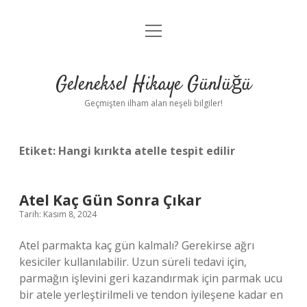
menüyü
Anasayfa
aç
Gizlilik Politikası
Geleneksel Hikaye Günlüğü
Yasal Uyarı
Geçmişten ilham alan neşeli bilgiler!
Hakkımızda
Etiket:
Hangi kırıkta atelle tespit edilir
Atel Kaç Gün Sonra Çıkar
Tarih: Kasım 8, 2024
Atel parmakta kaç gün kalmalı? Gerekirse ağrı
kesiciler kullanılabilir. Uzun süreli tedavi için,
parmağın işlevini geri kazandırmak için parmak ucu
bir atele yerleştirilmeli ve tendon iyileşene kadar en