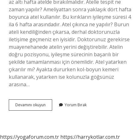
az altı hafta atelde bırakılmalıdır. Atelle tespit ne
zaman yapılır? Ameliyattan sonra yaklaşık dört hafta
boyunca atel kullanılır. Bu kırıkların iyileşme süresi 4
ila 6 hafta arasındadır. Atel çıkınca ne yapılır? Burun
ateli kendiliğinden çıkarsa, derhal doktorunuzla
iletişime geçmeniz en iyisidir. Doktorunuz gerekirse
muayenehanede atelin yerini değiştirebilir. Atelin
doğru pozisyonu, iyileşme sürecinin başarılı bir
şekilde tamamlanması için önemlidir. Atel yatarken
çıkarılır mı? Ayakta dururken kol-boyun kemeri
kullanarak, yatarken ise kolunuzla göğsünüz
arasına…
Atel
Devamını okuyun
Yorum Bırak
Kaç
Gün
Sonra
Çıkar
https://yogaforum.com.tr
https://harrykotlar.com.tr