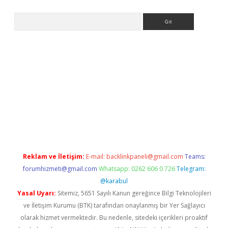
Arama
iriş
Reklam ve İletişim:
E-mail:
backlinkpaneli@gmail.com
Teams:
forumhizmeti@gmail.com
Whatsapp: 0262 606 0 726
Telegram:
@karabul
Yasal Uyarı:
Sitemiz, 5651 Sayılı Kanun gereğince Bilgi Teknolojileri
ve İletişim Kurumu (BTK) tarafından onaylanmış bir Yer Sağlayıcı
olarak hizmet vermektedir. Bu nedenle, sitedeki içerikleri proaktif