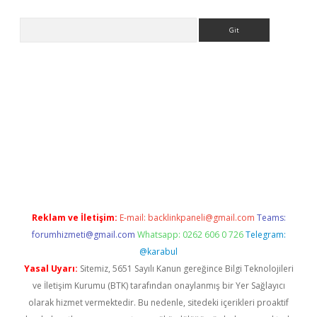
Arama
riş
Reklam ve İletişim:
E-mail:
backlinkpaneli@gmail.com
Teams:
forumhizmeti@gmail.com
Whatsapp: 0262 606 0 726
Telegram:
@karabul
Yasal Uyarı:
Sitemiz, 5651 Sayılı Kanun gereğince Bilgi Teknolojileri
ve İletişim Kurumu (BTK) tarafından onaylanmış bir Yer Sağlayıcı
olarak hizmet vermektedir. Bu nedenle, sitedeki içerikleri proaktif