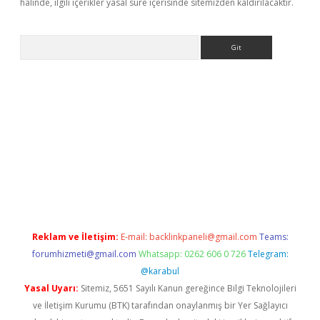
halinde, ilgili içerikler yasal süre içerisinde sitemizden kaldırılacaktır.
Arama
iriş
Reklam ve İletişim:
E-mail:
backlinkpaneli@gmail.com
Teams:
forumhizmeti@gmail.com
Whatsapp: 0262 606 0 726
Telegram:
@karabul
Yasal Uyarı:
Sitemiz, 5651 Sayılı Kanun gereğince Bilgi Teknolojileri
ve İletişim Kurumu (BTK) tarafından onaylanmış bir Yer Sağlayıcı