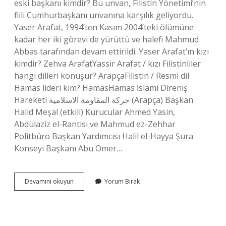
eski başkanı kimdir? Bu unvan, Filistin Yönetimi’nin
fiili Cumhurbaşkanı unvanına karşılık geliyordu.
Yaser Arafat, 1994’ten Kasım 2004’teki ölümüne
kadar her iki görevi de yürüttü ve halefi Mahmud
Abbas tarafından devam ettirildi. Yaser Arafat’ın kızı
kimdir? Zehva ArafatYassir Arafat / kızı Filistinliler
hangi dilleri konuşur? ArapçaFilistin / Resmi dil
Hamas lideri kim? HamasHamas İslami Direniş
Hareketi حركة المقاومة الاسلامية (Arapça) Başkan
Halid Meşal (etkili) Kurucular Ahmed Yasin,
Abdülaziz el-Rantisi ve Mahmud ez-Zehhar
Politbüro Başkan Yardımcısı Halil el-Hayya Şura
Konseyi Başkanı Abu Ömer…
Arafat
Devamını okuyun
Yorum Bırak
Hangi
Dine
Mensup