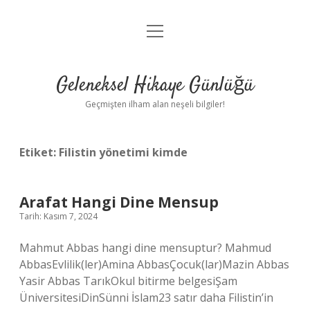
menüyü
Anasayfa
aç
Gizlilik Politikası
Geleneksel Hikaye Günlüğü
Yasal Uyarı
Geçmişten ilham alan neşeli bilgiler!
Hakkımızda
Etiket:
Filistin yönetimi kimde
Arafat Hangi Dine Mensup
Tarih: Kasım 7, 2024
Mahmut Abbas hangi dine mensuptur? Mahmud
AbbasEvlilik(ler)Amina AbbasÇocuk(lar)Mazin Abbas
Yasir Abbas TarıkOkul bitirme belgesiŞam
ÜniversitesiDinSünni İslam23 satır daha Filistin’in