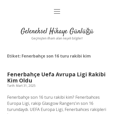
menüyü
Anasayfa
aç
Gizlilik Politikası
Geleneksel Hikaye Günlüğü
Yasal Uyarı
Geçmişten ilham alan neşeli bilgiler!
Hakkımızda
Etiket:
Fenerbahçe son 16 turu rakibi kim
Fenerbahçe Uefa Avrupa Ligi Rakibi
Kim Oldu
Tarih: Mart 31, 2025
Fenerbahçe son 16 turu rakibi kim? Fenerbahces
Europa Ligi, rakip Glasgow Rangers’ın son 16
turundaydı. UEFA Europa Ligi, Fenerbahces rakipleri