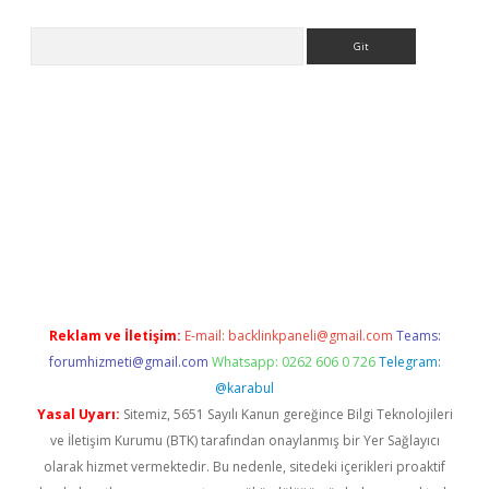
Arama
iriş
Reklam ve İletişim:
E-mail:
backlinkpaneli@gmail.com
Teams:
forumhizmeti@gmail.com
Whatsapp: 0262 606 0 726
Telegram:
@karabul
Yasal Uyarı:
Sitemiz, 5651 Sayılı Kanun gereğince Bilgi Teknolojileri
ve İletişim Kurumu (BTK) tarafından onaylanmış bir Yer Sağlayıcı
olarak hizmet vermektedir. Bu nedenle, sitedeki içerikleri proaktif