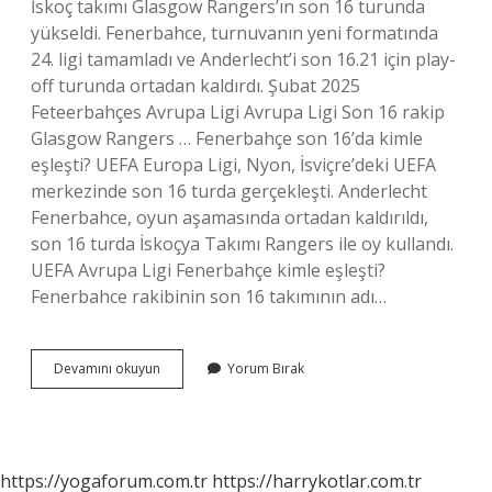
İskoç takımı Glasgow Rangers’ın son 16 turunda
yükseldi. Fenerbahce, turnuvanın yeni formatında
24. ligi tamamladı ve Anderlecht’i son 16.21 için play-
off turunda ortadan kaldırdı. Şubat 2025
Feteerbahçes Avrupa Ligi Avrupa Ligi Son 16 rakip
Glasgow Rangers … Fenerbahçe son 16’da kimle
eşleşti? UEFA Europa Ligi, Nyon, İsviçre’deki UEFA
merkezinde son 16 turda gerçekleşti. Anderlecht
Fenerbahce, oyun aşamasında ortadan kaldırıldı,
son 16 turda İskoçya Takımı Rangers ile oy kullandı.
UEFA Avrupa Ligi Fenerbahçe kimle eşleşti?
Fenerbahce rakibinin son 16 takımının adı…
Fenerbahçe
Devamını okuyun
Yorum Bırak
Uefa
Avrupa
Ligi
Rakibi
Kim
https://yogaforum.com.tr
https://harrykotlar.com.tr
Oldu