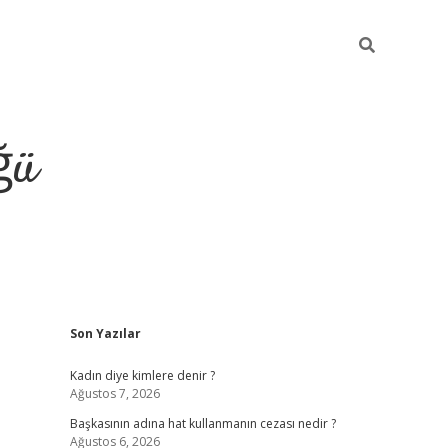
ğü
Sidebar
Son Yazılar
tulipbet giriş
Kadın diye kimlere denir ?
Ağustos 7, 2026
Başkasının adına hat kullanmanın cezası nedir ?
Ağustos 6, 2026