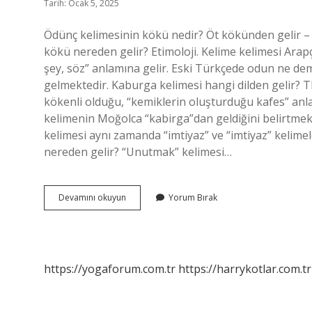
Tarih: Ocak 5, 2025
Ödünç kelimesinin kökü nedir? Öt kökünden gelir – “
kökü nereden gelir? Etimoloji. Kelime kelimesi Arapça كلمة (kelime(t)) kelimesinden ödünç alınmıştır ve “söy
şey, söz” anlamına gelir. Eski Türkçede odun ne de
gelmektedir. Kaburga kelimesi hangi dilden gelir?
kökenli olduğu, “kemiklerin oluşturduğu kafes” anla
kelimenin Moğolca “kabirga”dan geldiğini belirtmekt
kelimesi aynı zamanda “imtiyaz” ve “imtiyaz” kelime
nereden gelir? “Unutmak” kelimesi…
Ödünç
Devamını okuyun
Yorum Bırak
Kelimesi
Nereden
Gelir
https://yogaforum.com.tr
https://harrykotlar.com.tr