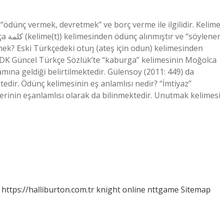
ödünç vermek, devretmek” ve borç verme ile ilgilidir. Kelim
lenen
mek? Eski Türkçedeki otuŋ (ateş için odun) kelimesinden
 TDK Güncel Türkçe Sözlük’te “kaburga” kelimesinin Moğolca
mına geldiği belirtilmektedir. Gülensoy (2011: 449) da
edir. Ödünç kelimesinin eş anlamlısı nedir? “İmtiyaz”
lerinin eşanlamlısı olarak da bilinmektedir. Unutmak kelimes
https://halliburton.com.tr
knight online
nttgame
Sitemap