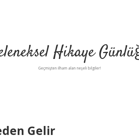
eleneksel Hikaye Günlü
Geçmişten ilham alan neşeli bilgiler!
den Gelir