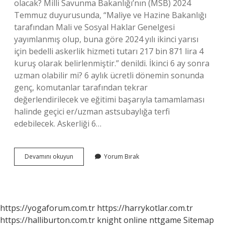
olacak? Milli Savunma Bakanlığı’nın (MSB) 2024
Temmuz duyurusunda, “Maliye ve Hazine Bakanlığı
tarafından Mali ve Sosyal Haklar Genelgesi
yayımlanmış olup, buna göre 2024 yılı ikinci yarısı
için bedelli askerlik hizmeti tutarı 217 bin 871 lira 4
kuruş olarak belirlenmiştir.” denildi. İkinci 6 ay sonra
uzman olabilir mi? 6 aylık ücretli dönemin sonunda
genç, komutanlar tarafından tekrar
değerlendirilecek ve eğitimi başarıyla tamamlaması
halinde geçici er/uzman astsubaylığa terfi
edebilecek. Askerliği 6…
Ikinci
Devamını okuyun
Yorum Bırak
6
Ay
Askerlik
Nedir
https://yogaforum.com.tr
https://harrykotlar.com.tr
https://halliburton.com.tr
knight online
nttgame
Sitemap