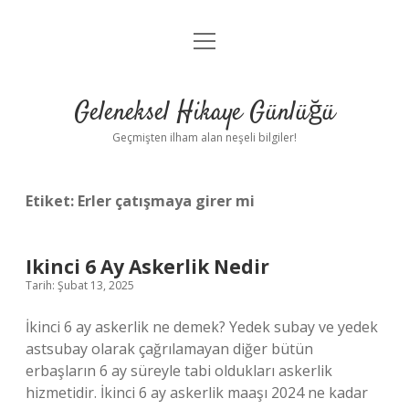
menüyü
Anasayfa
aç
Gizlilik Politikası
Geleneksel Hikaye Günlüğü
Yasal Uyarı
Geçmişten ilham alan neşeli bilgiler!
Hakkımızda
Etiket:
Erler çatışmaya girer mi
Ikinci 6 Ay Askerlik Nedir
Tarih: Şubat 13, 2025
İkinci 6 ay askerlik ne demek? Yedek subay ve yedek
astsubay olarak çağrılamayan diğer bütün
erbaşların 6 ay süreyle tabi oldukları askerlik
hizmetidir. İkinci 6 ay askerlik maaşı 2024 ne kadar