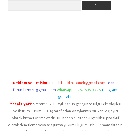
Arama
riş
Reklam ve İletişim:
E-mail:
backlinkpaneli@gmail.com
Teams:
forumhizmeti@gmail.com
Whatsapp: 0262 606 0 726
Telegram:
@karabul
Yasal Uyarı:
Sitemiz, 5651 Sayılı Kanun gereğince Bilgi Teknolojileri
ve İletişim Kurumu (BTK) tarafından onaylanmış bir Yer Sağlayıcı
olarak hizmet vermektedir. Bu nedenle, sitedeki içerikleri proaktif
olarak denetleme veya araştırma yükümlülüğümüz bulunmamaktadır.