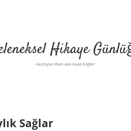
eleneksel Hikaye Günlü
Geçmişten ilham alan neşeli bilgiler!
lık Sağlar