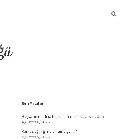
ğü
Sidebar
Son Yazılar
tulipbet giriş
Başkasının adına hat kullanmanın cezası nedir ?
Ağustos 6, 2026
Karkas ağırlığı ne anlama gelir ?
Ağustos 5, 2026