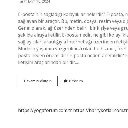
Tarih: Ekim 10, 2024
E-posta’nın sağladığı kolaylıklar nelerdir? E-posta
sağlayan bir araçtır. Bu, metin, dosya, resim veya diğ
Genel olarak, ağ üzerinden belirli bir kişiye veya g
şekilde alıcıya iletilir. E-posta nedir, ne gibi kolaylı
sağlayıcıları aracılığıyla İnternet ağı üzerinden ile
Modern yaşamın vazgeçilmezi olan bu hizmet, özellikle
posta neden önemlidir? E-posta neden önemlidir? E-p
iletişim araçlarından biridir.…
E-
Devamını okuyun
6 Yorum
Posta
Ne
Gibi
Kolaylık
Sağlar
https://yogaforum.com.tr
https://harrykotlar.com.tr