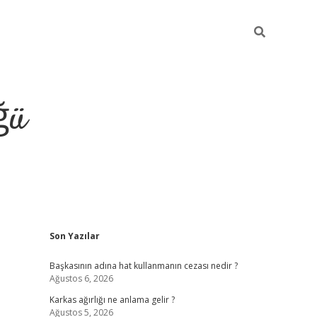
ğü
Sidebar
Son Yazılar
tulipbet giriş
Başkasının adına hat kullanmanın cezası nedir ?
Ağustos 6, 2026
Karkas ağırlığı ne anlama gelir ?
Ağustos 5, 2026