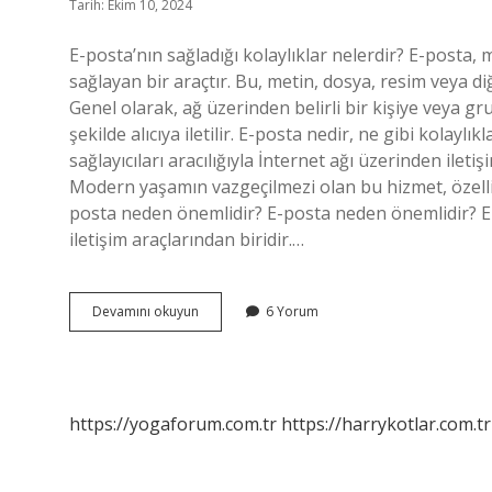
Tarih: Ekim 10, 2024
E-posta’nın sağladığı kolaylıklar nelerdir? E-posta
sağlayan bir araçtır. Bu, metin, dosya, resim veya diğ
Genel olarak, ağ üzerinden belirli bir kişiye veya g
şekilde alıcıya iletilir. E-posta nedir, ne gibi kolaylı
sağlayıcıları aracılığıyla İnternet ağı üzerinden ile
Modern yaşamın vazgeçilmezi olan bu hizmet, özellikle
posta neden önemlidir? E-posta neden önemlidir? E-p
iletişim araçlarından biridir.…
E-
Devamını okuyun
6 Yorum
Posta
Ne
Gibi
Kolaylık
Sağlar
https://yogaforum.com.tr
https://harrykotlar.com.tr