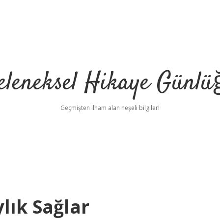
eleneksel Hikaye Günlü
Geçmişten ilham alan neşeli bilgiler!
lık Sağlar