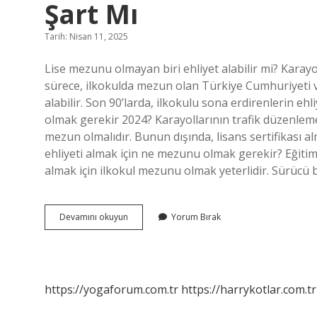
Şart Mı
Tarih: Nisan 11, 2025
Lise mezunu olmayan biri ehliyet alabilir mi? Karay
sürece, ilkokulda mezun olan Türkiye Cumhuriyeti va
alabilir. Son 90’larda, ilkokulu sona erdirenlerin ehl
olmak gerekir 2024? Karayollarının trafik düzenleme
mezun olmalıdır. Bunun dışında, lisans sertifikası al
ehliyeti almak için ne mezunu olmak gerekir? Eğitim
almak için ilkokul mezunu olmak yeterlidir. Sürücü b
Araba
Devamını okuyun
Yorum Bırak
Ehliyet
Almak
Için
Lise
Mezunu
https://yogaforum.com.tr
https://harrykotlar.com.tr
Olmak
Şart