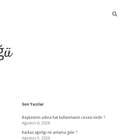
ğü
Sidebar
Son Yazılar
tulipbet giriş
Başkasının adına hat kullanmanın cezası nedir ?
Ağustos 6, 2026
Karkas ağırlığı ne anlama gelir ?
Ağustos 5, 2026