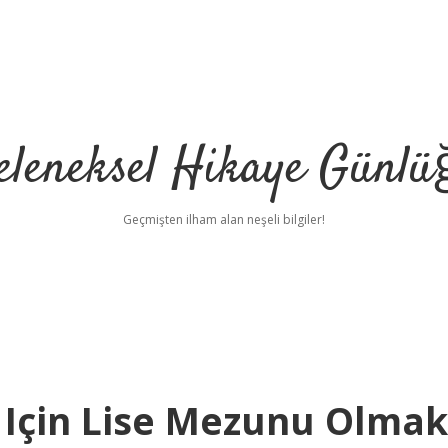
eleneksel Hikaye Günlü
Geçmişten ilham alan neşeli bilgiler!
 Için Lise Mezunu Olmak