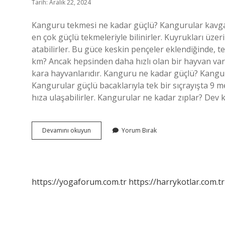
Tarih: Aralık 22, 2024
Kanguru tekmesi ne kadar güçlü? Kangurular kavga sı
en çok güçlü tekmeleriyle bilinirler. Kuyrukları üze
atabilirler. Bu güce keskin pençeler eklendiğinde, te
km? Ancak hepsinden daha hızlı olan bir hayvan vardı
kara hayvanlarıdır. Kanguru ne kadar güçlü? Kangur
Kangurular güçlü bacaklarıyla tek bir sıçrayışta 9 m
hıza ulaşabilirler. Kangurular ne kadar zıplar? Dev
Kangurular
Devamını okuyun
Yorum Bırak
Ne
Kadar
Hızlı
Koşar
https://yogaforum.com.tr
https://harrykotlar.com.tr