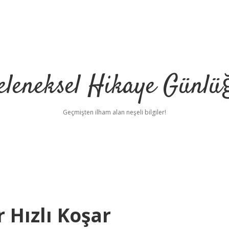
eleneksel Hikaye Günlü
Geçmişten ilham alan neşeli bilgiler!
 Hızlı Koşar