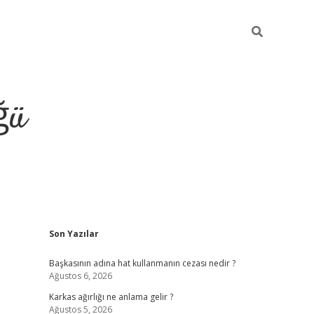
ğü
Sidebar
Son Yazılar
tulipbet giriş
Başkasının adına hat kullanmanın cezası nedir ?
Ağustos 6, 2026
Karkas ağırlığı ne anlama gelir ?
Ağustos 5, 2026