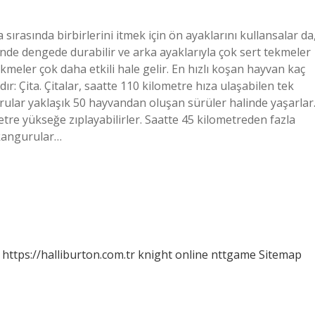
rasında birbirlerini itmek için ön ayaklarını kullansalar da
rinde dengede durabilir ve arka ayaklarıyla çok sert tekmeler
kmeler çok daha etkili hale gelir. En hızlı koşan hayvan kaç
r: Çita. Çitalar, saatte 110 kilometre hıza ulaşabilen tek
ular yaklaşık 50 hayvandan oluşan sürüler halinde yaşarlar
etre yükseğe zıplayabilirler. Saatte 45 kilometreden fazla
 kangurular…
https://halliburton.com.tr
knight online
nttgame
Sitemap