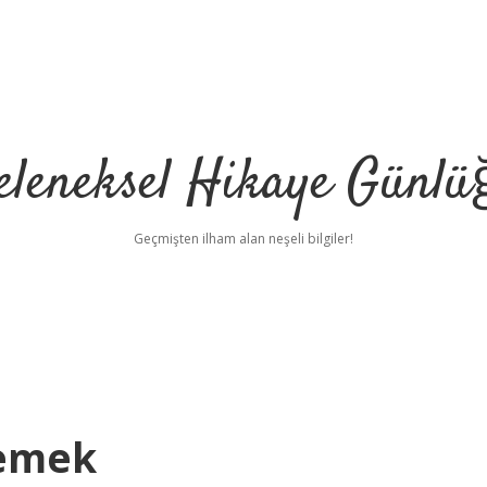
eleneksel Hikaye Günlü
Geçmişten ilham alan neşeli bilgiler!
Demek