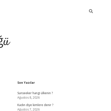
ğü
Sidebar
Son Yazılar
tulipbet giriş
Sunseeker hangi ülkenin ?
Ağustos 8, 2026
Kadın diye kimlere denir ?
Ağustos 7, 2026