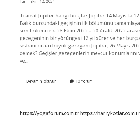
Tarih: Ekim 12, 2024
Transit Jüpiter hangi burçta? Jüpiter 14 Mayıs’ta 1
Balık burcundaki geçişinin ilk bölümünü tamamlaya
son bölümü ise 28 Ekim 2022 – 20 Aralık 2022 arasın
gezegeninin bir yörüngesi 12 yıl sürer ve her burçta
sisteminin en büyük gezegeni Jüpiter, 26 Mayıs 202
demek? Geçişler gezegenlerin mevcut konumlarını 
ve…
Transit
Devamını okuyun
10 Yorum
Jüpiter
Ne
Demek
https://yogaforum.com.tr
https://harrykotlar.com.tr