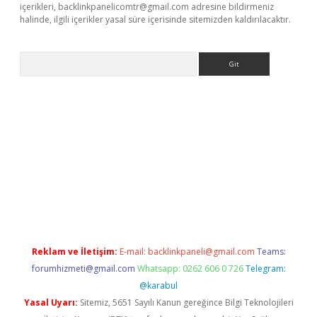
içerikleri,
backlinkpanelicomtr@gmail.com
adresine bildirmeniz
halinde, ilgili içerikler yasal süre içerisinde sitemizden kaldırılacaktır.
Arama
riş
Reklam ve İletişim:
E-mail:
backlinkpaneli@gmail.com
Teams:
forumhizmeti@gmail.com
Whatsapp: 0262 606 0 726
Telegram:
@karabul
Yasal Uyarı:
Sitemiz, 5651 Sayılı Kanun gereğince Bilgi Teknolojileri