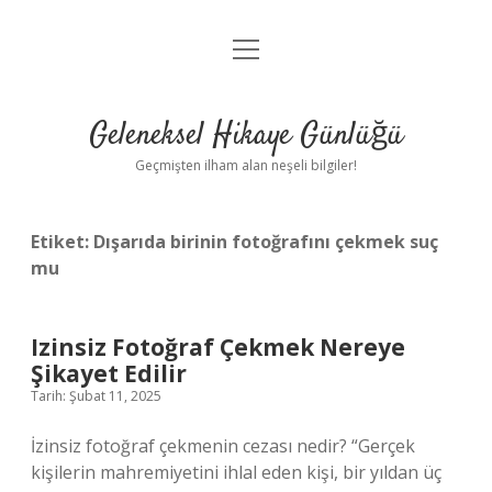
menüyü
Anasayfa
aç
Gizlilik Politikası
Geleneksel Hikaye Günlüğü
Yasal Uyarı
Geçmişten ilham alan neşeli bilgiler!
Hakkımızda
Etiket:
Dışarıda birinin fotoğrafını çekmek suç
mu
Izinsiz Fotoğraf Çekmek Nereye
Şikayet Edilir
Tarih: Şubat 11, 2025
İzinsiz fotoğraf çekmenin cezası nedir? “Gerçek
kişilerin mahremiyetini ihlal eden kişi, bir yıldan üç