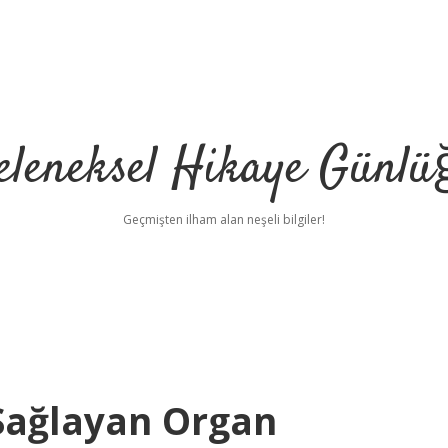
eleneksel Hikaye Günlü
Geçmişten ilham alan neşeli bilgiler!
Sağlayan Organ