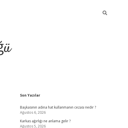
ğü
Sidebar
Son Yazılar
tulipbet giriş
Başkasının adına hat kullanmanın cezası nedir ?
Ağustos 6, 2026
Karkas ağırlığı ne anlama gelir ?
Ağustos 5, 2026