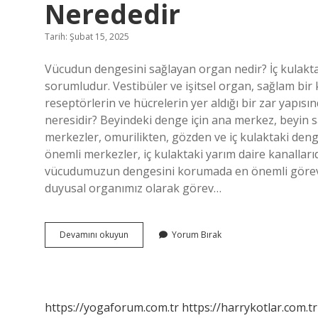
Nerededir
Tarih: Şubat 15, 2025
Vücudun dengesini sağlayan organ nedir? İç kulakt
sorumludur. Vestibüler ve işitsel organ, sağlam bir k
reseptörlerin ve hücrelerin yer aldığı bir zar yapı
neresidir? Beyindeki denge için ana merkez, beyin s
merkezler, omurilikten, gözden ve iç kulaktaki denge
önemli merkezler, iç kulaktaki yarım daire kanallar
vücudumuzun dengesini korumada en önemli görevleri
duyusal organımız olarak görev…
Vücudun
Devamını okuyun
Yorum Bırak
Dengesini
Sağlayan
Organ
Nerededir
https://yogaforum.com.tr
https://harrykotlar.com.tr