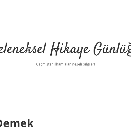
eleneksel Hikaye Günlü
Geçmişten ilham alan neşeli bilgiler!
 Demek