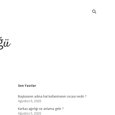
ğü
Sidebar
Son Yazılar
tulipbet giriş
Başkasının adına hat kullanmanın cezası nedir ?
Ağustos 6, 2026
Karkas ağırlığı ne anlama gelir ?
Ağustos 5, 2026