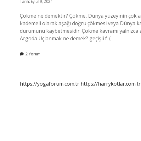
Tarih: Eylül 9, 2024
Çökme ne demektir? Çökme, Dünya yüzeyinin çok az
kademeli olarak aşağı doğru çökmesi veya Dünya kabu
durumunu kaybetmesidir. Çökme kavramı yalnızca aş
Argoda Uçlanmak ne demek? geçişli f. (
2 Yorum
https://yogaforum.com.tr
https://harrykotlar.com.tr