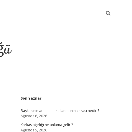
ğü
Sidebar
Son Yazılar
tulipbet giriş
Başkasının adına hat kullanmanın cezası nedir ?
Ağustos 6, 2026
Karkas ağırlığı ne anlama gelir ?
Ağustos 5, 2026