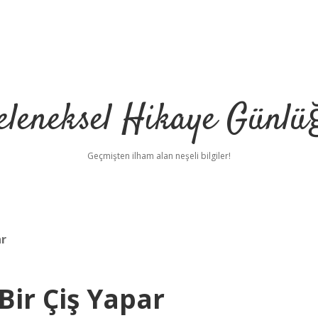
eleneksel Hikaye Günlü
Geçmişten ilham alan neşeli bilgiler!
ar
Bir Çiş Yapar