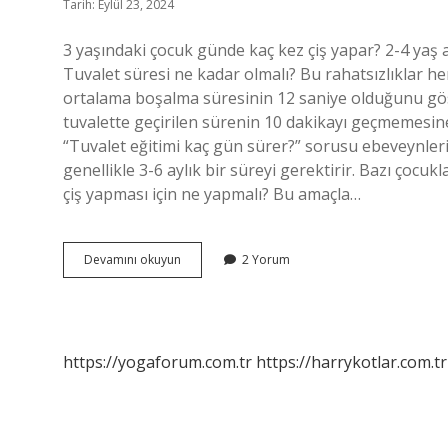
Tarih: Eylül 23, 2024
3 yaşındaki çocuk günde kaç kez çiş yapar? 2-4 yaş ar
Tuvalet süresi ne kadar olmalı? Bu rahatsızlıklar he
ortalama boşalma süresinin 12 saniye olduğunu gös
tuvalette geçirilen sürenin 10 dakikayı geçmemesine 
“Tuvalet eğitimi kaç gün sürer?” sorusu ebeveynleri
genellikle 3-6 aylık bir süreyi gerektirir. Bazı çocu
çiş yapması için ne yapmalı? Bu amaçla…
Çocuklar
Devamını okuyun
2 Yorum
Kaç
Saatte
Bir
Çiş
Yapar
https://yogaforum.com.tr
https://harrykotlar.com.tr