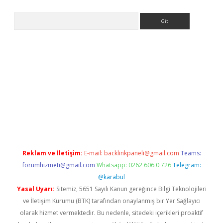
Arama
riş
Reklam ve İletişim:
E-mail:
backlinkpaneli@gmail.com
Teams:
forumhizmeti@gmail.com
Whatsapp: 0262 606 0 726
Telegram:
@karabul
Yasal Uyarı:
Sitemiz, 5651 Sayılı Kanun gereğince Bilgi Teknolojileri
ve İletişim Kurumu (BTK) tarafından onaylanmış bir Yer Sağlayıcı
olarak hizmet vermektedir. Bu nedenle, sitedeki içerikleri proaktif