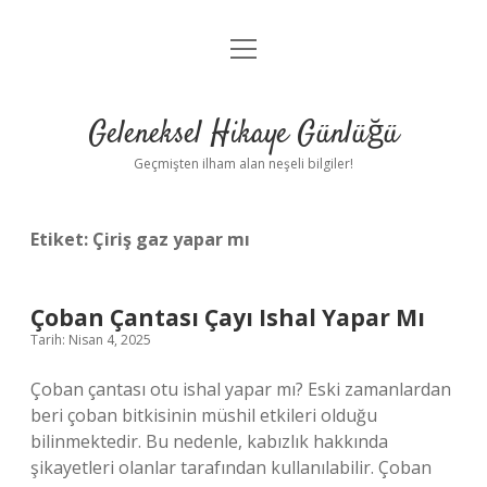
menüyü
Anasayfa
aç
Gizlilik Politikası
Geleneksel Hikaye Günlüğü
Yasal Uyarı
Geçmişten ilham alan neşeli bilgiler!
Hakkımızda
Etiket:
Çiriş gaz yapar mı
Çoban Çantası Çayı Ishal Yapar Mı
Tarih: Nisan 4, 2025
Çoban çantası otu ishal yapar mı? Eski zamanlardan
beri çoban bitkisinin müshil etkileri olduğu
bilinmektedir. Bu nedenle, kabızlık hakkında
şikayetleri olanlar tarafından kullanılabilir. Çoban