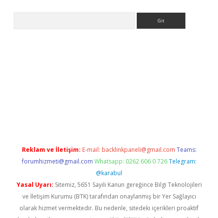
Arama
iriş
Reklam ve İletişim:
E-mail:
backlinkpaneli@gmail.com
Teams:
forumhizmeti@gmail.com
Whatsapp: 0262 606 0 726
Telegram:
@karabul
Yasal Uyarı:
Sitemiz, 5651 Sayılı Kanun gereğince Bilgi Teknolojileri
ve İletişim Kurumu (BTK) tarafından onaylanmış bir Yer Sağlayıcı
olarak hizmet vermektedir. Bu nedenle, sitedeki içerikleri proaktif