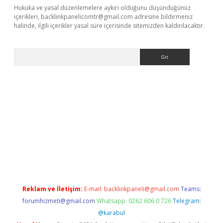
Hukuka ve yasal düzenlemelere aykırı olduğunu düşündüğünüz
içerikleri,
backlinkpanelicomtr@gmail.com
adresine bildirmeniz
halinde, ilgili içerikler yasal süre içerisinde sitemizden kaldırılacaktır.
Arama
riş
Reklam ve İletişim:
E-mail:
backlinkpaneli@gmail.com
Teams:
forumhizmeti@gmail.com
Whatsapp: 0262 606 0 726
Telegram:
@karabul