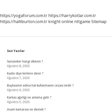
Pasaporta
Göre
Uçak
https://yogaforum.com.tr
https://harrykotlar.com.tr
Bileti
https://halliburton.com.tr
knight online
nttgame
Sitemap
Almalı
Sidebar
Son Yazılar
Sunseeker hangi ülkenin ?
Ağustos 8, 2026
Kadın diye kimlere denir ?
Ağustos 7, 2026
Başkasının adına hat kullanmanın cezası nedir ?
Ağustos 6, 2026
Karkas ağırlığı ne anlama gelir ?
Ağustos 5, 2026
Avam kamarası ne demek ?