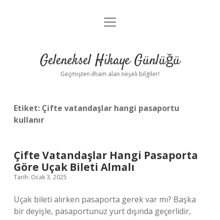
menüyü
Anasayfa
aç
Gizlilik Politikası
Geleneksel Hikaye Günlüğü
Yasal Uyarı
Geçmişten ilham alan neşeli bilgiler!
Hakkımızda
Etiket:
Çifte vatandaşlar hangi pasaportu
kullanır
Çifte Vatandaşlar Hangi Pasaporta
Göre Uçak Bileti Almalı
Tarih: Ocak 3, 2025
Uçak bileti alırken pasaporta gerek var mı? Başka
bir deyişle, pasaportunuz yurt dışında geçerlidir,