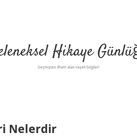
eleneksel Hikaye Günlü
Geçmişten ilham alan neşeli bilgiler!
i Nelerdir