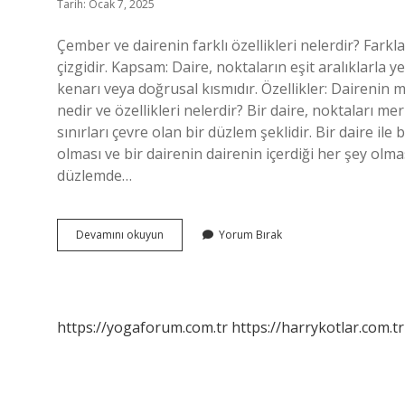
Tarih: Ocak 7, 2025
Çember ve dairenin farklı özellikleri nelerdir? Farkla
çizgidir. Kapsam: Daire, noktaların eşit aralıklarla y
kenarı veya doğrusal kısmıdır. Özellikler: Dairenin mer
nedir ve özellikleri nelerdir? Bir daire, noktaları mer
sınırları çevre olan bir düzlem şeklidir. Bir daire ile 
olması ve bir dairenin dairenin içerdiği her şey olması
düzlemde…
Çember
Devamını okuyun
Yorum Bırak
Ve
Özellikleri
Nelerdir
https://yogaforum.com.tr
https://harrykotlar.com.tr