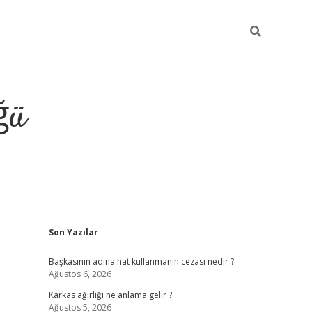
ğü
Sidebar
Son Yazılar
tulipbet giriş
Başkasının adına hat kullanmanın cezası nedir ?
Ağustos 6, 2026
Karkas ağırlığı ne anlama gelir ?
Ağustos 5, 2026