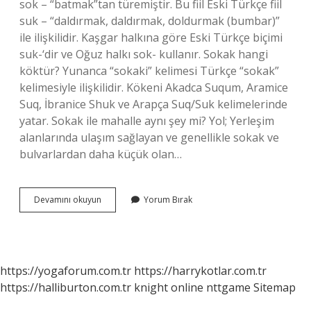
sok – “batmak”tan türemiştir. Bu fiil Eski Türkçe fiil
suk – “daldırmak, daldırmak, doldurmak (bumbar)”
ile ilişkilidir. Kaşgar halkına göre Eski Türkçe biçimi
suk-‘dir ve Oğuz halkı sok- kullanır. Sokak hangi
köktür? Yunanca “sokaki” kelimesi Türkçe “sokak”
kelimesiyle ilişkilidir. Kökeni Akadca Suqum, Aramice
Suq, İbranice Shuk ve Arapça Suq/Suk kelimelerinde
yatar. Sokak ile mahalle aynı şey mi? Yol; Yerleşim
alanlarında ulaşım sağlayan ve genellikle sokak ve
bulvarlardan daha küçük olan…
Sokak
Devamını okuyun
Yorum Bırak
Türkçe
Mi
https://yogaforum.com.tr
https://harrykotlar.com.tr
https://halliburton.com.tr
knight online
nttgame
Sitemap