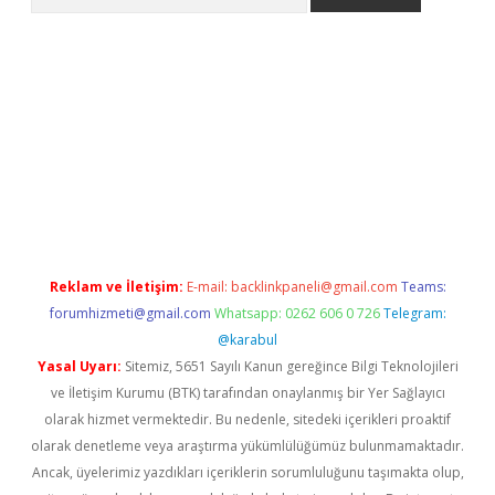
iriş
Reklam ve İletişim:
E-mail:
backlinkpaneli@gmail.com
Teams:
forumhizmeti@gmail.com
Whatsapp: 0262 606 0 726
Telegram:
@karabul
Yasal Uyarı:
Sitemiz, 5651 Sayılı Kanun gereğince Bilgi Teknolojileri
ve İletişim Kurumu (BTK) tarafından onaylanmış bir Yer Sağlayıcı
olarak hizmet vermektedir. Bu nedenle, sitedeki içerikleri proaktif
olarak denetleme veya araştırma yükümlülüğümüz bulunmamaktadır.
Ancak, üyelerimiz yazdıkları içeriklerin sorumluluğunu taşımakta olup,