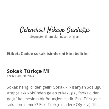
menüyü
Anasayfa
aç
Gizlilik Politikası
Geleneksel Hikaye Günlüğü
Yasal Uyarı
Geçmişten ilham alan neşeli bilgiler!
Hakkımızda
Etiket:
Cadde sokak isimlerini kim belirler
Sokak Türkçe Mi
Tarih: Ekim 28, 2024
Sokak hangi dilden gelir? Sokak – Nisanyan Sözlüğü.
Arapça zḳḳ kökünden gelen zuḳāḳ زقاق “sokak, dar
geçit” kelimesinin bir ödünçlemesidir. Eski Türkçede
sokak ne demek? Eski Türkçe (sadece Oğuzca) fiil