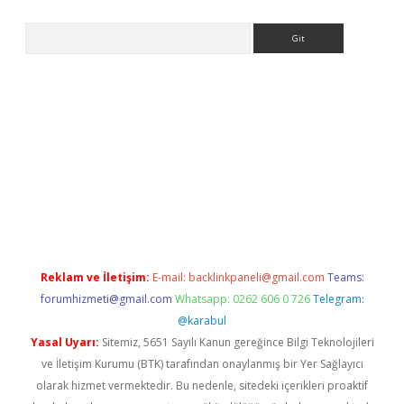
Arama
riş
Reklam ve İletişim:
E-mail:
backlinkpaneli@gmail.com
Teams:
forumhizmeti@gmail.com
Whatsapp: 0262 606 0 726
Telegram:
@karabul
Yasal Uyarı:
Sitemiz, 5651 Sayılı Kanun gereğince Bilgi Teknolojileri
ve İletişim Kurumu (BTK) tarafından onaylanmış bir Yer Sağlayıcı
olarak hizmet vermektedir. Bu nedenle, sitedeki içerikleri proaktif