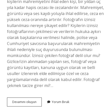
kişilerin mahremiyetini ihlal eden kişi, bir yıldan üç
yıla kadar hapis cezası ile cezalandırılır. Mahremiyet,
görüntü veya ses kaydı yoluyla ihlal edilirse, ceza en
yüksek ceza oranında artırılır. Fotoğrafın izinsiz
kullanılması nereye şikayet edilir? Kişilerin izinsiz
fotoğraflarının çekilmesi ve verilerin hukuka aykırı
olarak başkalarına verilmesi halinde, polise veya
Cumhuriyet savcısına başvurularak mahremiyetin
ihlali nedeniyle suç duyurusunda bulunulması
mümkündür. İzinsiz çekilen fotoğraf delil olur mu?
Gizlice/izin alınmadan yapılan ses, fotoğraf veya
görüntü kayıtları, kanuna uygun olarak ve belli
usuller izlenerek elde edilmişse özel ve ceza
yargılamalarında delil olarak kabul edilir. Fotoğraf
çekmek tacize girer mi?…
Izinsiz
Devamını okuyun
Yorum Bırak
Fotoğraf
Çekmek