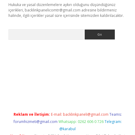
Hukuka ve yasal düzenlemelere aykırı olduğunu düşündüğünüz
içerikleri,
backlinkpanelicomtr@gmail.com
adresine bildirmeniz
halinde, ilgili içerikler yasal süre içerisinde sitemizden kaldırılacaktır.
Arama
riş
Reklam ve İletişim:
E-mail:
backlinkpaneli@gmail.com
Teams:
forumhizmeti@gmail.com
Whatsapp: 0262 606 0 726
Telegram:
@karabul