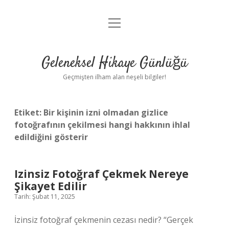
menüyü
Anasayfa
aç
Gizlilik Politikası
Geleneksel Hikaye Günlüğü
Yasal Uyarı
Geçmişten ilham alan neşeli bilgiler!
Hakkımızda
Etiket:
Bir kişinin izni olmadan gizlice
fotoğrafının çekilmesi hangi hakkının ihlal
edildiğini gösterir
Izinsiz Fotoğraf Çekmek Nereye
Şikayet Edilir
Tarih: Şubat 11, 2025
İzinsiz fotoğraf çekmenin cezası nedir? “Gerçek