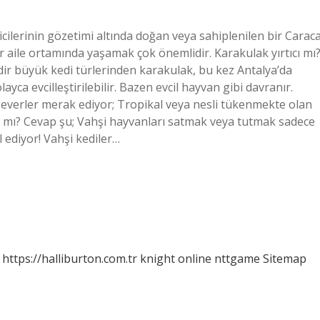
ricilerinin gözetimi altında doğan veya sahiplenilen bir Caraca
bir aile ortamında yaşamak çok önemlidir. Karakulak yırtıcı mı
r büyük kedi türlerinden karakulak, bu kez Antalya’da
ayca evcilleştirilebilir. Bazen evcil hayvan gibi davranır.
everler merak ediyor; Tropikal veya nesli tükenmekte olan
l mı? Cevap şu; Vahşi hayvanları satmak veya tutmak sadece
l ediyor! Vahşi kediler…
https://halliburton.com.tr
knight online
nttgame
Sitemap