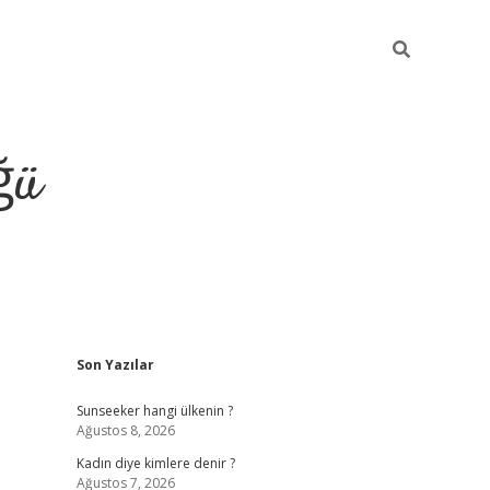
ğü
Sidebar
Son Yazılar
tulipbet giriş
Sunseeker hangi ülkenin ?
Ağustos 8, 2026
Kadın diye kimlere denir ?
Ağustos 7, 2026