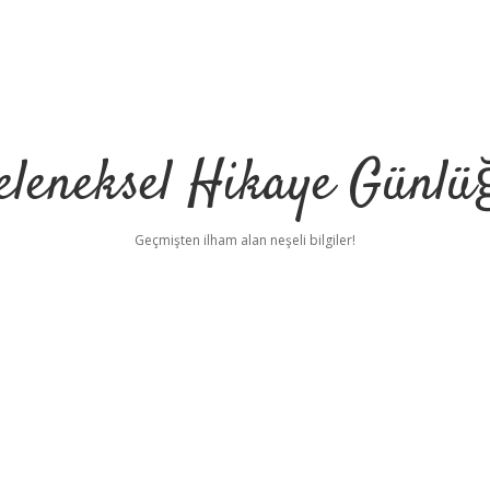
eleneksel Hikaye Günlü
Geçmişten ilham alan neşeli bilgiler!