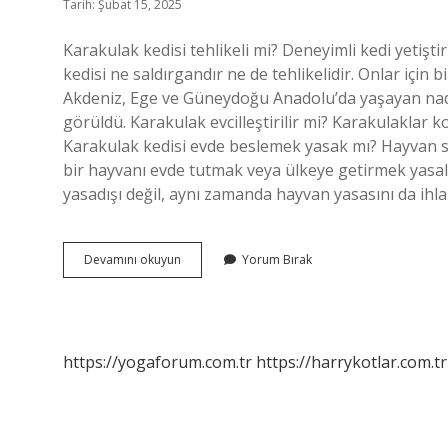
Tarih: Şubat 15, 2025
Karakulak kedisi tehlikeli mi? Deneyimli kedi yetişti
kedisi ne saldırgandır ne de tehlikelidir. Onlar için 
Akdeniz, Ege ve Güneydoğu Anadolu’da yaşayan nadi
görüldü. Karakulak evcilleştirilir mi? Karakulaklar kol
Karakulak kedisi evde beslemek yasak mı? Hayvan s
bir hayvanı evde tutmak veya ülkeye getirmek yasa
yasadışı değil, aynı zamanda hayvan yasasını da ihla
Karakulak
Devamını okuyun
Yorum Bırak
Vahşi
Mi
https://yogaforum.com.tr
https://harrykotlar.com.tr