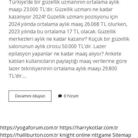
Türkiye’de bir güzellik uzmanının ortalama aylık
maaşı 23.000 TL’dir. Güzellik uzmanı ne kadar
kazanıyor 2024? Güzellik uzmanı pozisyonu için
2024 yılında ortalama aylık maaş 26.068 TL olurken,
2023 yılında bu ortalama 17 TL olacak. Güzellik
merkezleri aylık ne kadar kazanır? Küçük bir güzellik
salonunun aylık cirosu 50.000 TL’dir. Lazer
epilasyon yapanlar ne kadar maaş alıyor? Ankete
katılan kullanıcıların paylaştığı maaş verilerine göre
lazer teknisyeninin ortalama aylık maaşı 29.800
TL’dir.…
Güzellik
Devamını okuyun
6 Yorum
Uzmanı
Kaç
Tl
Alır
https://yogaforum.com.tr
https://harrykotlar.com.tr
https://halliburton.com.tr
knight online
nttgame
Sitemap