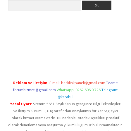
Arama
iriş
Reklam ve İletişim:
E-mail:
backlinkpaneli@gmail.com
Teams:
forumhizmeti@gmail.com
Whatsapp: 0262 606 0 726
Telegram:
@karabul
Yasal Uyarı:
Sitemiz, 5651 Sayılı Kanun gereğince Bilgi Teknolojileri
ve İletişim Kurumu (BTK) tarafından onaylanmış bir Yer Sağlayıcı
olarak hizmet vermektedir. Bu nedenle, sitedeki içerikleri proaktif
olarak denetleme veya araştırma yükümlülüğümüz bulunmamaktadır.