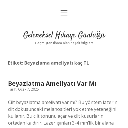
menüyü
Anasayfa
aç
Gizlilik Politikası
Geleneksel Hikaye Günlüğü
Yasal Uyarı
Geçmişten ilham alan neşeli bilgiler!
Hakkımızda
Etiket:
Beyazlama ameliyatı kaç TL
Beyazlatma Ameliyatı Var Mı
Tarih: Ocak 7, 2025
Cilt beyazlatma ameliyatı var mı? Bu yöntem lazerin
cilt dokusundaki melanositleri yok etme yeteneğini
kullanır. Bu cilt tonunu açar ve cilt kusurlarını
ortadan kaldırır. Lazer ışınları 3-4 mm’lik bir alana