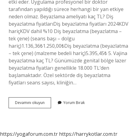
etki eder. Uygulama profesyonel bir doktor
tarafından yapıldığı sürece herhangi bir yan etkiye
neden olmaz. Beyazlama ameliyatı kaç TL? Diş
beyazlatma fiyatlarıDiş beyazlatma fiyatları 2024KDV
hariçKDV dahil %10 Diş beyazlatma (beyazlatma –
tek çene) (seans başı – dolgu
hariç)1.136,36₺1.250,00₺Diş beyazlatma (beyazlatma
– tek çene) (malzeme bedeli hariç)5.395,45₺ 5. Vajina
beyazlatma kaç TL? Günümüzde genital bölge lazer
beyazlatma fiyatları genellikle 18.000 TL’den
başlamaktadır. Özel sektörde diş beyazlatma
fiyatları seans sayısı, kliniğin…
Beyazlatma
Devamını okuyun
Yorum Bırak
Ameliyatı
Var
Mı
https://yogaforum.com.tr
https://harrykotlar.com.tr