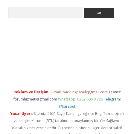
Arama
riş
Reklam ve İletişim:
E-mail:
backlinkpaneli@gmail.com
Teams:
forumhizmeti@gmail.com
Whatsapp: 0262 606 0 726
Telegram:
@karabul
Yasal Uyarı:
Sitemiz, 5651 Sayılı Kanun gereğince Bilgi Teknolojileri
ve İletişim Kurumu (BTK) tarafından onaylanmış bir Yer Sağlayıcı
olarak hizmet vermektedir. Bu nedenle, sitedeki içerikleri proaktif