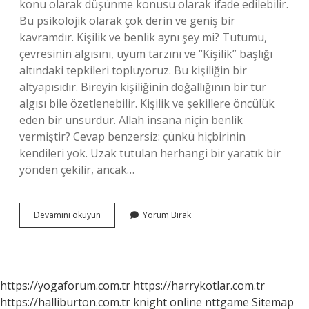
konu olarak düşünme konusu olarak ifade edilebilir.
Bu psikolojik olarak çok derin ve geniş bir
kavramdır. Kişilik ve benlik aynı şey mi? Tutumu,
çevresinin algısını, uyum tarzını ve “Kişilik” başlığı
altındaki tepkileri topluyoruz. Bu kişiliğin bir
altyapısıdır. Bireyin kişiliğinin doğallığının bir tür
algısı bile özetlenebilir. Kişilik ve şekillere öncülük
eden bir unsurdur. Allah insana niçin benlik
vermiştir? Cevap benzersiz: çünkü hiçbirinin
kendileri yok. Uzak tutulan herhangi bir yaratık bir
yönden çekilir, ancak…
Dinde
Devamını okuyun
Yorum Bırak
Benlik
Ne
Demek
https://yogaforum.com.tr
https://harrykotlar.com.tr
https://halliburton.com.tr
knight online
nttgame
Sitemap