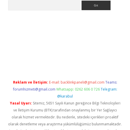
Arama
riş
Reklam ve İletişim:
E-mail:
backlinkpaneli@gmail.com
Teams:
forumhizmeti@gmail.com
Whatsapp: 0262 606 0 726
Telegram:
@karabul
Yasal Uyarı:
Sitemiz, 5651 Sayılı Kanun gereğince Bilgi Teknolojileri
ve İletişim Kurumu (BTK) tarafından onaylanmış bir Yer Sağlayıcı
olarak hizmet vermektedir. Bu nedenle, sitedeki içerikleri proaktif
olarak denetleme veya araştırma yükümlülüğümüz bulunmamaktadır.