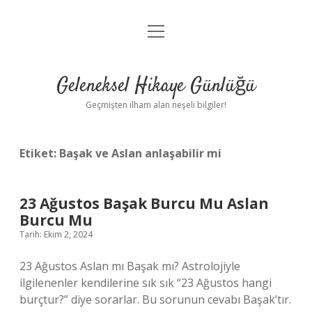
menüyü
Anasayfa
aç
Gizlilik Politikası
Geleneksel Hikaye Günlüğü
Yasal Uyarı
Geçmişten ilham alan neşeli bilgiler!
Hakkımızda
Etiket:
Başak ve Aslan anlaşabilir mi
23 Ağustos Başak Burcu Mu Aslan
Burcu Mu
Tarih: Ekim 2, 2024
23 Ağustos Aslan mı Başak mı? Astrolojiyle
ilgilenenler kendilerine sık sık “23 Ağustos hangi
burçtur?” diye sorarlar. Bu sorunun cevabı Başak’tır.