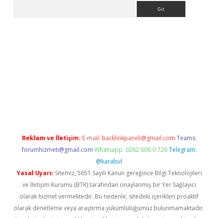
Arama
iriş
Reklam ve İletişim:
E-mail:
backlinkpaneli@gmail.com
Teams:
forumhizmeti@gmail.com
Whatsapp: 0262 606 0 726
Telegram:
@karabul
Yasal Uyarı:
Sitemiz, 5651 Sayılı Kanun gereğince Bilgi Teknolojileri
ve İletişim Kurumu (BTK) tarafından onaylanmış bir Yer Sağlayıcı
olarak hizmet vermektedir. Bu nedenle, sitedeki içerikleri proaktif
olarak denetleme veya araştırma yükümlülüğümüz bulunmamaktadır.