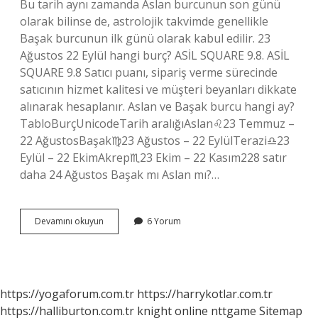
Bu tarih aynı zamanda Aslan burcunun son günü
olarak bilinse de, astrolojik takvimde genellikle
Başak burcunun ilk günü olarak kabul edilir. 23
Ağustos 22 Eylül hangi burç? ASİL SQUARE 9.8. ASİL
SQUARE 9.8 Satıcı puanı, sipariş verme sürecinde
satıcının hizmet kalitesi ve müşteri beyanları dikkate
alınarak hesaplanır. Aslan ve Başak burcu hangi ay?
TabloBurçUnicodeTarih aralığıAslan♌︎23 Temmuz –
22 AğustosBaşak♍︎23 Ağustos – 22 EylülTerazi♎︎23
Eylül – 22 EkimAkrep♏︎23 Ekim – 22 Kasım228 satır
daha 24 Ağustos Başak mı Aslan mı?…
23
Devamını okuyun
6 Yorum
Ağustos
Başak
Burcu
Mu
Aslan
https://yogaforum.com.tr
https://harrykotlar.com.tr
Burcu
https://halliburton.com.tr
knight online
nttgame
Sitemap
Mu