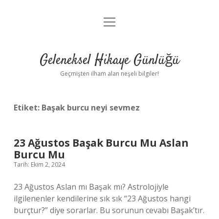
menüyü
Anasayfa
aç
Gizlilik Politikası
Geleneksel Hikaye Günlüğü
Yasal Uyarı
Geçmişten ilham alan neşeli bilgiler!
Hakkımızda
Etiket:
Başak burcu neyi sevmez
23 Ağustos Başak Burcu Mu Aslan
Burcu Mu
Tarih: Ekim 2, 2024
23 Ağustos Aslan mı Başak mı? Astrolojiyle
ilgilenenler kendilerine sık sık “23 Ağustos hangi
burçtur?” diye sorarlar. Bu sorunun cevabı Başak’tır.