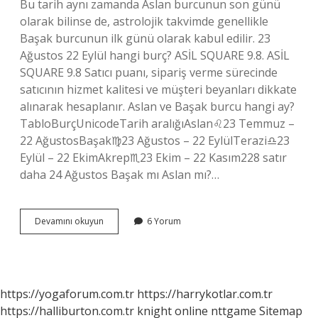
Bu tarih aynı zamanda Aslan burcunun son günü
olarak bilinse de, astrolojik takvimde genellikle
Başak burcunun ilk günü olarak kabul edilir. 23
Ağustos 22 Eylül hangi burç? ASİL SQUARE 9.8. ASİL
SQUARE 9.8 Satıcı puanı, sipariş verme sürecinde
satıcının hizmet kalitesi ve müşteri beyanları dikkate
alınarak hesaplanır. Aslan ve Başak burcu hangi ay?
TabloBurçUnicodeTarih aralığıAslan♌︎23 Temmuz –
22 AğustosBaşak♍︎23 Ağustos – 22 EylülTerazi♎︎23
Eylül – 22 EkimAkrep♏︎23 Ekim – 22 Kasım228 satır
daha 24 Ağustos Başak mı Aslan mı?…
23
Devamını okuyun
6 Yorum
Ağustos
Başak
Burcu
Mu
Aslan
https://yogaforum.com.tr
https://harrykotlar.com.tr
Burcu
https://halliburton.com.tr
knight online
nttgame
Sitemap
Mu