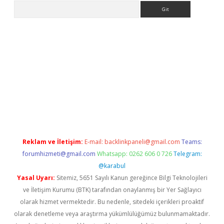
Arama
riş
Reklam ve İletişim:
E-mail:
backlinkpaneli@gmail.com
Teams:
forumhizmeti@gmail.com
Whatsapp: 0262 606 0 726
Telegram:
@karabul
Yasal Uyarı:
Sitemiz, 5651 Sayılı Kanun gereğince Bilgi Teknolojileri
ve İletişim Kurumu (BTK) tarafından onaylanmış bir Yer Sağlayıcı
olarak hizmet vermektedir. Bu nedenle, sitedeki içerikleri proaktif
olarak denetleme veya araştırma yükümlülüğümüz bulunmamaktadır.