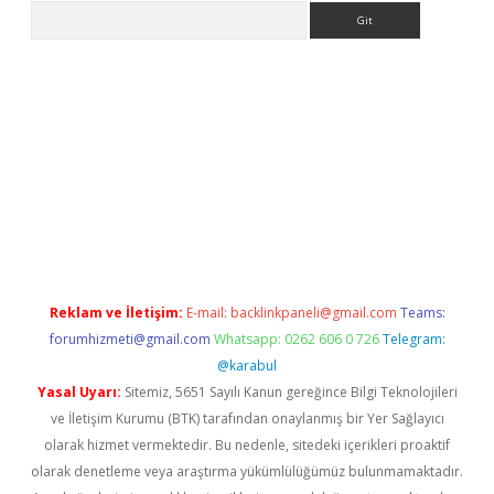
Arama
iriş
Reklam ve İletişim:
E-mail:
backlinkpaneli@gmail.com
Teams:
forumhizmeti@gmail.com
Whatsapp: 0262 606 0 726
Telegram:
@karabul
Yasal Uyarı:
Sitemiz, 5651 Sayılı Kanun gereğince Bilgi Teknolojileri
ve İletişim Kurumu (BTK) tarafından onaylanmış bir Yer Sağlayıcı
olarak hizmet vermektedir. Bu nedenle, sitedeki içerikleri proaktif
olarak denetleme veya araştırma yükümlülüğümüz bulunmamaktadır.