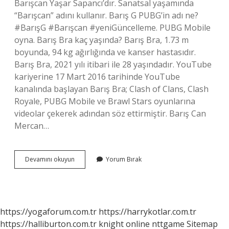
Barışcan Yaşar Sapancı’dır. Sanatsal yaşamında
“Barışcan” adını kullanır. Barış G PUBG’in adı ne?
#BarışG #Barışcan #yeniGüncelleme. PUBG Mobile
oyna. Barış Bra kaç yaşında? Barış Bra, 1.73 m
boyunda, 94 kg ağırlığında ve kanser hastasıdır.
Barış Bra, 2021 yılı itibari ile 28 yaşındadır. YouTube
kariyerine 17 Mart 2016 tarihinde YouTube
kanalında başlayan Barış Bra; Clash of Clans, Clash
Royale, PUBG Mobile ve Brawl Stars oyunlarına
videolar çekerek adından söz ettirmiştir. Barış Can
Mercan…
Barış
Devamını okuyun
Yorum Bırak
Ci
Kaç
Yaşında
https://yogaforum.com.tr
https://harrykotlar.com.tr
https://halliburton.com.tr
knight online
nttgame
Sitemap