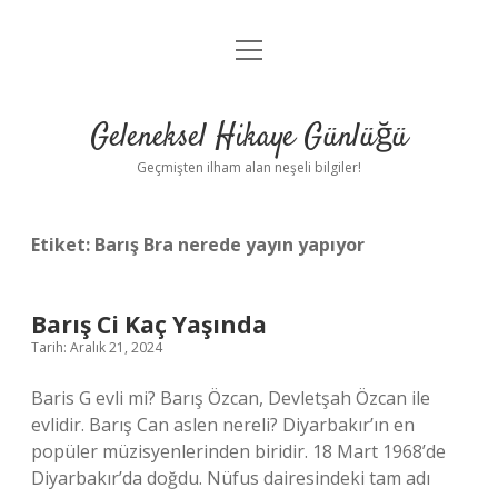
menüyü
Anasayfa
aç
Gizlilik Politikası
Geleneksel Hikaye Günlüğü
Yasal Uyarı
Geçmişten ilham alan neşeli bilgiler!
Hakkımızda
Etiket:
Barış Bra nerede yayın yapıyor
Barış Ci Kaç Yaşında
Tarih: Aralık 21, 2024
Baris G evli mi? Barış Özcan, Devletşah Özcan ile
evlidir. Barış Can aslen nereli? Diyarbakır’ın en
popüler müzisyenlerinden biridir. 18 Mart 1968’de
Diyarbakır’da doğdu. Nüfus dairesindeki tam adı