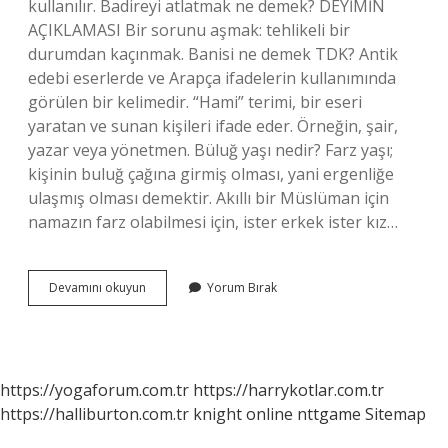
kullanılır. Badireyi atlatmak ne demek? DEYİMİN
AÇIKLAMASI Bir sorunu aşmak: tehlikeli bir
durumdan kaçınmak. Banisi ne demek TDK? Antik
edebi eserlerde ve Arapça ifadelerin kullanımında
görülen bir kelimedir. “Hami” terimi, bir eseri
yaratan ve sunan kişileri ifade eder. Örneğin, şair,
yazar veya yönetmen. Büluğ yaşı nedir? Farz yaşı;
kişinin buluğ çağına girmiş olması, yani ergenliğe
ulaşmış olması demektir. Akıllı bir Müslüman için
namazın farz olabilmesi için, ister erkek ister kız…
Bâdire
Devamını okuyun
Yorum Bırak
Ne
Demek
https://yogaforum.com.tr
https://harrykotlar.com.tr
https://halliburton.com.tr
knight online
nttgame
Sitemap