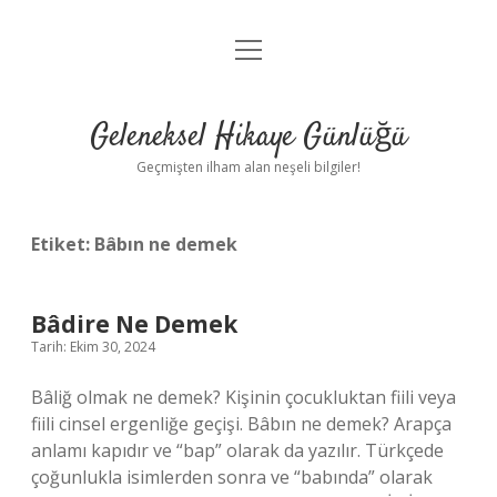
menüyü
Anasayfa
aç
Gizlilik Politikası
Geleneksel Hikaye Günlüğü
Yasal Uyarı
Geçmişten ilham alan neşeli bilgiler!
Hakkımızda
Etiket:
Bâbın ne demek
Bâdire Ne Demek
Tarih: Ekim 30, 2024
Bâliğ olmak ne demek? Kişinin çocukluktan fiili veya
fiili cinsel ergenliğe geçişi. Bâbın ne demek? Arapça
anlamı kapıdır ve “bap” olarak da yazılır. Türkçede
çoğunlukla isimlerden sonra ve “babında” olarak