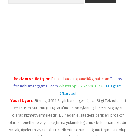
iriş
Reklam ve İletişim:
E-mail:
backlinkpaneli@gmail.com
Teams:
forumhizmeti@gmail.com
Whatsapp: 0262 606 0 726
Telegram:
@karabul
Yasal Uyarı:
Sitemiz, 5651 Sayılı Kanun gereğince Bilgi Teknolojileri
ve İletişim Kurumu (BTK) tarafından onaylanmış bir Yer Sağlayıcı
olarak hizmet vermektedir. Bu nedenle, sitedeki içerikleri proaktif
olarak denetleme veya araştırma yükümlülüğümüz bulunmamaktadır.
Ancak, üyelerimiz yazdıkları içeriklerin sorumluluğunu taşımakta olup,