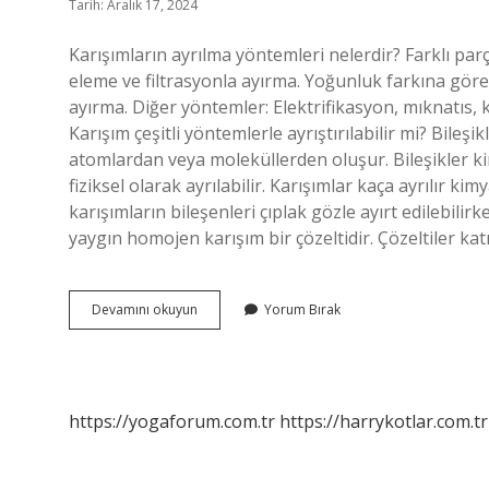
Tarih: Aralık 17, 2024
Karışımların ayrılma yöntemleri nelerdir? Farklı par
eleme ve filtrasyonla ayırma. Yoğunluk farkına göre
ayırma. Diğer yöntemler: Elektrifikasyon, mıknatıs, ka
Karışım çeşitli yöntemlerle ayrıştırılabilir mi? Bileşi
atomlardan veya moleküllerden oluşur. Bileşikler kimya
fiziksel olarak ayrılabilir. Karışımlar kaça ayrılır k
karışımların bileşenleri çıplak gözle ayırt edilebil
yaygın homojen karışım bir çözeltidir. Çözeltiler katı
Karışımların
Devamını okuyun
Yorum Bırak
Ayrilma
Yontemleri
Nelerdir
https://yogaforum.com.tr
https://harrykotlar.com.tr