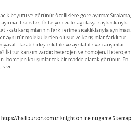
çacık boyutu ve görünür özelliklere göre ayırma: Sıralama,
 ayırma: Transfer, flotasyon ve koagülasyon işlemleriyle
tı-katı karışımlarının farklı erime sıcaklıklarıyla ayrılması.
kler aynı tür moleküllerden oluşur ve karışımlar farklı tür
sal olarak birleştirilebilir ve ayrılabilir ve karışımlar
imya? İki tür karışım vardır: heterojen ve homojen. Heterojen
irken, homojen karışımlar tek bir madde olarak görünür. En
, sıvı…
https://halliburton.com.tr
knight online
nttgame
Sitemap