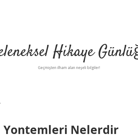
eleneksel Hikaye Günlü
Geçmişten ilham alan neşeli bilgiler!
r
 Yontemleri Nelerdir