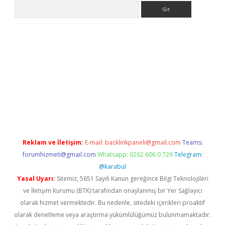
Arama
giriş
Reklam ve İletişim:
E-mail:
backlinkpaneli@gmail.com
Teams:
forumhizmeti@gmail.com
Whatsapp: 0262 606 0 726
Telegram:
@karabul
Yasal Uyarı:
Sitemiz, 5651 Sayılı Kanun gereğince Bilgi Teknolojileri
ve İletişim Kurumu (BTK) tarafından onaylanmış bir Yer Sağlayıcı
olarak hizmet vermektedir. Bu nedenle, sitedeki içerikleri proaktif
olarak denetleme veya araştırma yükümlülüğümüz bulunmamaktadır.