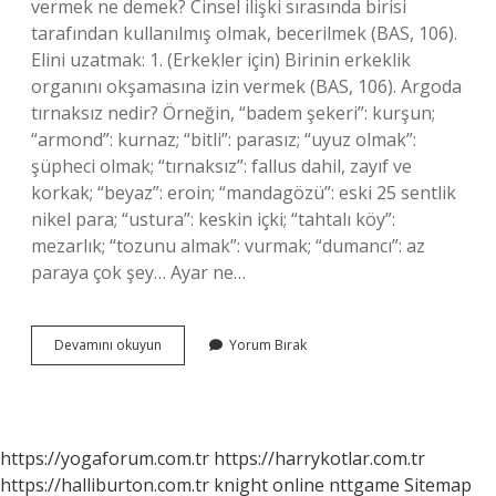
vermek ne demek? Cinsel ilişki sırasında birisi
tarafından kullanılmış olmak, becerilmek (BAS, 106).
Elini uzatmak: 1. (Erkekler için) Birinin erkeklik
organını okşamasına izin vermek (BAS, 106). Argoda
tırnaksız nedir? Örneğin, “badem şekeri”: kurşun;
“armond”: kurnaz; “bitli”: parasız; “uyuz olmak”:
şüpheci olmak; “tırnaksız”: fallus dahil, zayıf ve
korkak; “beyaz”: eroin; “mandagözü”: eski 25 sentlik
nikel para; “ustura”: keskin içki; “tahtalı köy”:
mezarlık; “tozunu almak”: vurmak; “dumancı”: az
paraya çok şey… Ayar ne…
Ayar
Devamını okuyun
Yorum Bırak
Vermek
Ne
Demek
Argo
https://yogaforum.com.tr
https://harrykotlar.com.tr
https://halliburton.com.tr
knight online
nttgame
Sitemap