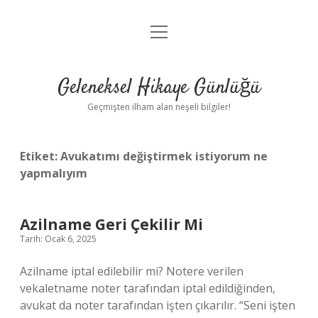
menüyü
Anasayfa
aç
Gizlilik Politikası
Geleneksel Hikaye Günlüğü
Yasal Uyarı
Geçmişten ilham alan neşeli bilgiler!
Hakkımızda
Etiket:
Avukatımı değiştirmek istiyorum ne
yapmalıyım
Azilname Geri Çekilir Mi
Tarih: Ocak 6, 2025
Azilname iptal edilebilir mi? Notere verilen
vekaletname noter tarafından iptal edildiğinden,
avukat da noter tarafından işten çıkarılır. “Seni işten