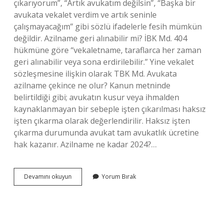
çıkarıyorum”, “Artık avukatım değilsin”, “Başka bir
avukata vekalet verdim ve artık seninle
çalışmayacağım” gibi sözlü ifadelerle fesih mümkün
değildir. Azilname geri alınabilir mi? İBK Md. 404
hükmüne göre “vekaletname, taraflarca her zaman
geri alınabilir veya sona erdirilebilir.” Yine vekalet
sözleşmesine ilişkin olarak TBK Md. Avukata
azilname çekince ne olur? Kanun metninde
belirtildiği gibi; avukatın kusur veya ihmalden
kaynaklanmayan bir sebeple işten çıkarılması haksız
işten çıkarma olarak değerlendirilir. Haksız işten
çıkarma durumunda avukat tam avukatlık ücretine
hak kazanır. Azilname ne kadar 2024?…
Azilname
Devamını okuyun
Yorum Bırak
Geri
Çekilir
Mi