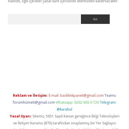
halinde, ilgili içerikler yasal süre içerisinde sitemizden kaldırılacaktır.
Arama
riş
Reklam ve İletişim:
E-mail:
backlinkpaneli@gmail.com
Teams:
forumhizmeti@gmail.com
Whatsapp: 0262 606 0 726
Telegram:
@karabul
Yasal Uyarı:
Sitemiz, 5651 Sayılı Kanun gereğince Bilgi Teknolojileri
ve İletişim Kurumu (BTK) tarafından onaylanmış bir Yer Sağlayıcı