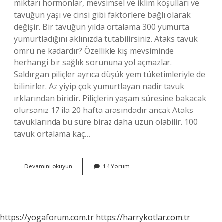
miktarı hormonlar, mevsimsel ve iklim koşulları ve
tavuğun yaşı ve cinsi gibi faktörlere bağlı olarak
değişir. Bir tavuğun yılda ortalama 300 yumurta
yumurtladığını aklınızda tutabilirsiniz. Ataks tavuk
ömrü ne kadardır? Özellikle kış mevsiminde
herhangi bir sağlık sorununa yol açmazlar.
Saldırgan piliçler ayrıca düşük yem tüketimleriyle de
bilinirler. Az yiyip çok yumurtlayan nadir tavuk
ırklarından biridir. Piliçlerin yaşam süresine bakacak
olursanız 17 ila 20 hafta arasındadır ancak Ataks
tavuklarında bu süre biraz daha uzun olabilir. 100
tavuk ortalama kaç…
1
Devamını okuyun
14 Yorum
Ataks
Tavuk
Günde
Kaç
Yumurta
https://yogaforum.com.tr
https://harrykotlar.com.tr
Yapar