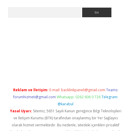
Arama
iriş
Reklam ve İletişim:
E-mail:
backlinkpaneli@gmail.com
Teams:
forumhizmeti@gmail.com
Whatsapp: 0262 606 0 726
Telegram:
@karabul
Yasal Uyarı:
Sitemiz, 5651 Sayılı Kanun gereğince Bilgi Teknolojileri
ve İletişim Kurumu (BTK) tarafından onaylanmış bir Yer Sağlayıcı
olarak hizmet vermektedir. Bu nedenle, sitedeki içerikleri proaktif