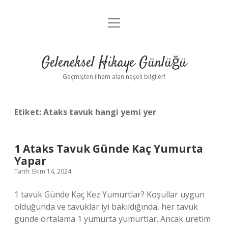
menüyü
Anasayfa
aç
Gizlilik Politikası
Geleneksel Hikaye Günlüğü
Yasal Uyarı
Geçmişten ilham alan neşeli bilgiler!
Hakkımızda
Etiket:
Ataks tavuk hangi yemi yer
1 Ataks Tavuk Günde Kaç Yumurta
Yapar
Tarih: Ekim 14, 2024
1 tavuk Günde Kaç Kez Yumurtlar? Koşullar uygun
olduğunda ve tavuklar iyi bakıldığında, her tavuk
günde ortalama 1 yumurta yumurtlar. Ancak üretim