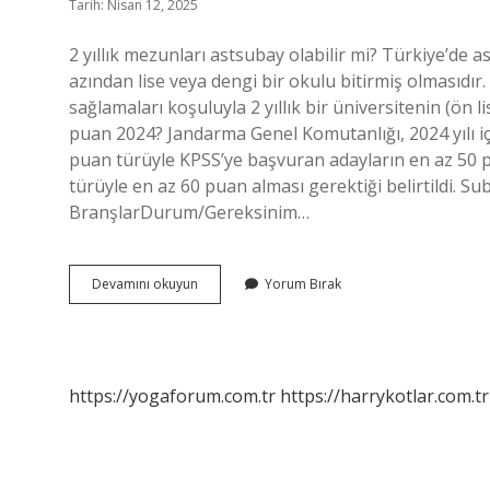
Tarih: Nisan 12, 2025
2 yıllık mezunları astsubay olabilir mi? Türkiye’de a
azından lise veya dengi bir okulu bitirmiş olmasıdır
sağlamaları koşuluyla 2 yıllık bir üniversitenin (ön 
puan 2024? Jandarma Genel Komutanlığı, 2024 yılı iç
puan türüyle KPSS’ye başvuran adayların en az 50 pu
türüyle en az 60 puan alması gerektiği belirtildi. S
BranşlarDurum/Gereksinim…
Astsubay
Devamını okuyun
Yorum Bırak
Icin
Kac
Puan
https://yogaforum.com.tr
https://harrykotlar.com.tr