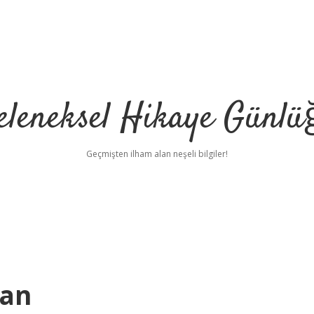
eleneksel Hikaye Günlü
Geçmişten ilham alan neşeli bilgiler!
uan