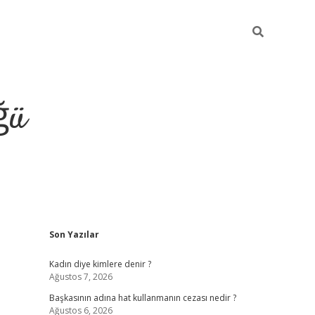
ğü
Sidebar
Son Yazılar
tulipbet giriş
Kadın diye kimlere denir ?
Ağustos 7, 2026
Başkasının adına hat kullanmanın cezası nedir ?
Ağustos 6, 2026