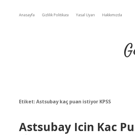
Anasayfa
Gizlilik Politikası
Yasal Uyarı
Hakkımızda
G
Etiket:
Astsubay kaç puan istiyor KPSS
Astsubay Icin Kac P