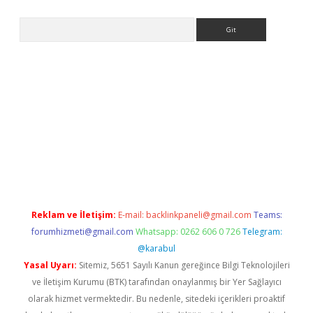
Arama
iriş
Reklam ve İletişim:
E-mail:
backlinkpaneli@gmail.com
Teams:
forumhizmeti@gmail.com
Whatsapp: 0262 606 0 726
Telegram:
@karabul
Yasal Uyarı:
Sitemiz, 5651 Sayılı Kanun gereğince Bilgi Teknolojileri
ve İletişim Kurumu (BTK) tarafından onaylanmış bir Yer Sağlayıcı
olarak hizmet vermektedir. Bu nedenle, sitedeki içerikleri proaktif