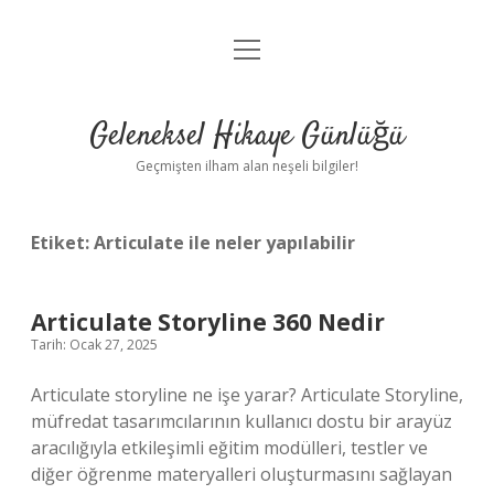
menüyü
Anasayfa
aç
Gizlilik Politikası
Geleneksel Hikaye Günlüğü
Yasal Uyarı
Geçmişten ilham alan neşeli bilgiler!
Hakkımızda
Etiket:
Articulate ile neler yapılabilir
Articulate Storyline 360 Nedir
Tarih: Ocak 27, 2025
Articulate storyline ne işe yarar? Articulate Storyline,
müfredat tasarımcılarının kullanıcı dostu bir arayüz
aracılığıyla etkileşimli eğitim modülleri, testler ve
diğer öğrenme materyalleri oluşturmasını sağlayan