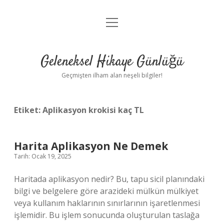
menüyü
Anasayfa
aç
Gizlilik Politikası
Geleneksel Hikaye Günlüğü
Yasal Uyarı
Geçmişten ilham alan neşeli bilgiler!
Hakkımızda
Etiket:
Aplikasyon krokisi kaç TL
Harita Aplikasyon Ne Demek
Tarih: Ocak 19, 2025
Haritada aplikasyon nedir? Bu, tapu sicil planındaki
bilgi ve belgelere göre arazideki mülkün mülkiyet
veya kullanım haklarının sınırlarının işaretlenmesi
işlemidir. Bu işlem sonucunda oluşturulan taslağa