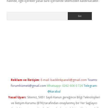
halinde, ilgili içerikler yasal süre içerisinde sitemizden kaldırılacaktır.
Arama
riş
Reklam ve İletişim:
E-mail:
backlinkpaneli@gmail.com
Teams:
forumhizmeti@gmail.com
Whatsapp: 0262 606 0 726
Telegram:
@karabul
Yasal Uyarı:
Sitemiz, 5651 Sayılı Kanun gereğince Bilgi Teknolojileri
ve İletişim Kurumu (BTK) tarafından onaylanmış bir Yer Sağlayıcı