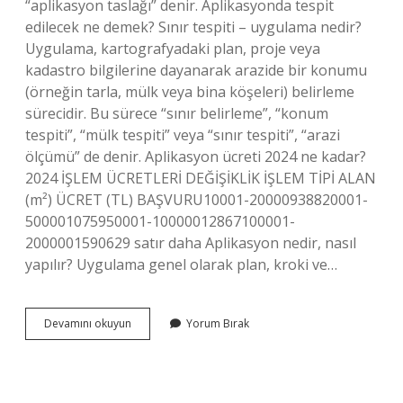
“aplikasyon taslağı” denir. Aplikasyonda tespit
edilecek ne demek? Sınır tespiti – uygulama nedir?
Uygulama, kartografyadaki plan, proje veya
kadastro bilgilerine dayanarak arazide bir konumu
(örneğin tarla, mülk veya bina köşeleri) belirleme
sürecidir. Bu sürece “sınır belirleme”, “konum
tespiti”, “mülk tespiti” veya “sınır tespiti”, “arazi
ölçümü” de denir. Aplikasyon ücreti 2024 ne kadar?
2024 İŞLEM ÜCRETLERİ DEĞİŞİKLİK İŞLEM TİPİ ALAN
(m²) ÜCRET (TL) BAŞVURU10001-20000938820001-
500001075950001-10000012867100001-
2000001590629 satır daha Aplikasyon nedir, nasıl
yapılır? Uygulama genel olarak plan, kroki ve…
Harita
Devamını okuyun
Yorum Bırak
Aplikasyon
Ne
Demek