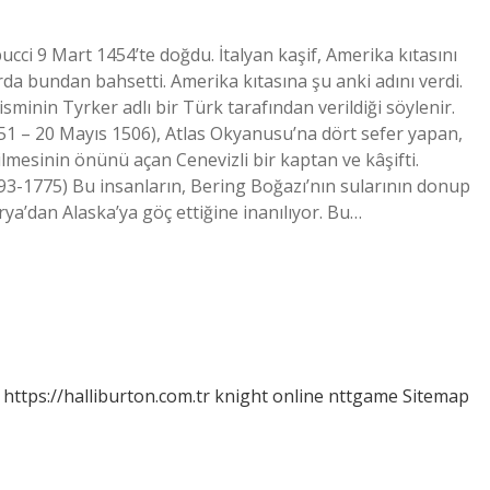
ci 9 Mart 1454’te doğdu. İtalyan kaşif, Amerika kıtasını
da bundan bahsetti. Amerika kıtasına şu anki adını verdi.
isminin Tyrker adlı bir Türk tarafından verildiği söylenir.
451 – 20 Mayıs 1506), Atlas Okyanusu’na dört sefer yapan,
ilmesinin önünü açan Cenevizli bir kaptan ve kâşifti.
3-1775) Bu insanların, Bering Boğazı’nın sularının donup
a’dan Alaska’ya göç ettiğine inanılıyor. Bu…
https://halliburton.com.tr
knight online
nttgame
Sitemap