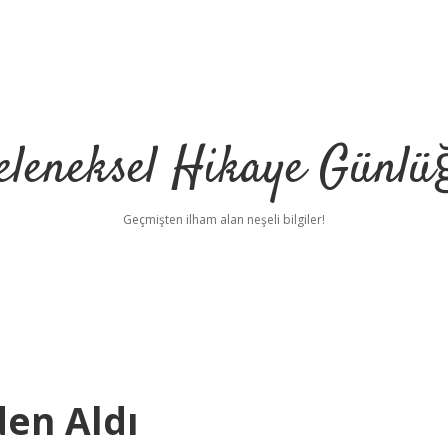
eleneksel Hikaye Günlü
Geçmişten ilham alan neşeli bilgiler!
en Aldı