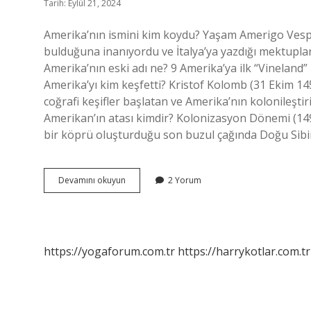
Tarih: Eylül 21, 2024
Amerika’nın ismini kim koydu? Yaşam Amerigo Vespuc
bulduğuna inanıyordu ve İtalya’ya yazdığı mektuplar
Amerika’nın eski adı ne? 9 Amerika’ya ilk “Vineland” 
Amerika’yı kim keşfetti? Kristof Kolomb (31 Ekim 1
coğrafi keşifler başlatan ve Amerika’nın kolonileştir
Amerikan’ın atası kimdir? Kolonizasyon Dönemi (149
bir köprü oluşturduğu son buzul çağında Doğu Sibiry
Amerika
Devamını okuyun
2 Yorum
Adını
Nereden
Aldı
https://yogaforum.com.tr
https://harrykotlar.com.tr