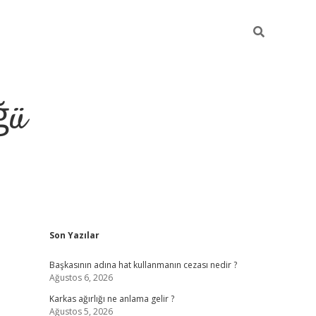
ğü
Sidebar
Son Yazılar
tulipbet giriş
Başkasının adına hat kullanmanın cezası nedir ?
Ağustos 6, 2026
Karkas ağırlığı ne anlama gelir ?
Ağustos 5, 2026