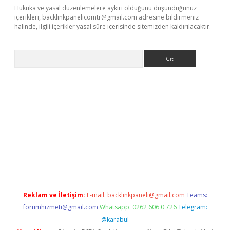
Hukuka ve yasal düzenlemelere aykırı olduğunu düşündüğünüz
içerikleri,
backlinkpanelicomtr@gmail.com
adresine bildirmeniz
halinde, ilgili içerikler yasal süre içerisinde sitemizden kaldırılacaktır.
Arama
riş
Reklam ve İletişim:
E-mail:
backlinkpaneli@gmail.com
Teams:
forumhizmeti@gmail.com
Whatsapp: 0262 606 0 726
Telegram:
@karabul