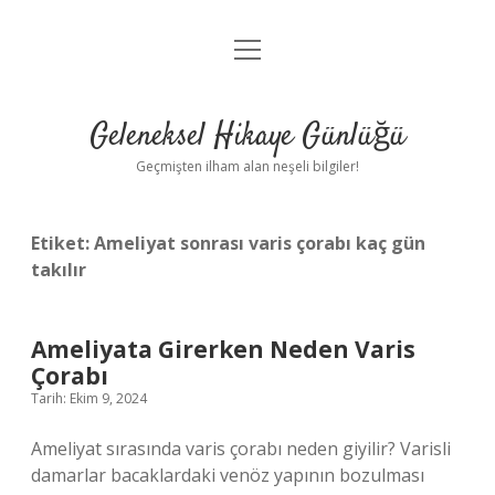
menüyü
Anasayfa
aç
Gizlilik Politikası
Geleneksel Hikaye Günlüğü
Yasal Uyarı
Geçmişten ilham alan neşeli bilgiler!
Hakkımızda
Etiket:
Ameliyat sonrası varis çorabı kaç gün
takılır
Ameliyata Girerken Neden Varis
Çorabı
Tarih: Ekim 9, 2024
Ameliyat sırasında varis çorabı neden giyilir? Varisli
damarlar bacaklardaki venöz yapının bozulması