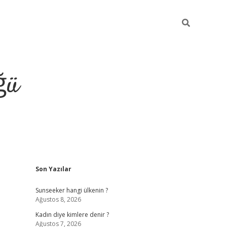
ğü
Sidebar
Son Yazılar
tulipbet giriş
Sunseeker hangi ülkenin ?
Ağustos 8, 2026
Kadın diye kimlere denir ?
Ağustos 7, 2026