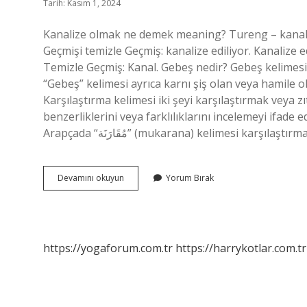
Tarih: Kasım 1, 2024
Kanalize olmak ne demek meaning? Tureng – kanal – 
Geçmişi temizle Geçmiş: kanalize ediliyor. Kanalize 
Temizle Geçmiş: Kanal. Gebeş nedir? Gebeş kelimesi
“Gebeş” kelimesi ayrıca karnı şiş olan veya hamile o
Karşılaştırma kelimesi iki şeyi karşılaştırmak veya z
benzerliklerini veya farklılıklarını incelemeyi ifade 
Arapçada “مُقَارَنَة” (mukarana) kelimesi
Kanalize
Devamını okuyun
Yorum Bırak
Argoda
Ne
Demek
https://yogaforum.com.tr
https://harrykotlar.com.tr