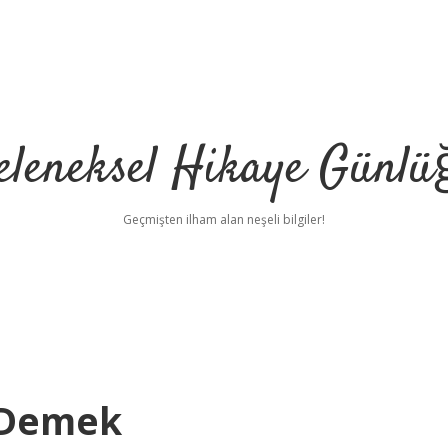
eleneksel Hikaye Günlü
Geçmişten ilham alan neşeli bilgiler!
 Demek