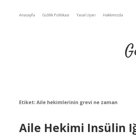
Anasayfa
Gizlilik Politikası
Yasal Uyarı
Hakkımızda
G
Etiket:
Aile hekimlerinin grevi ne zaman
Aile Hekimi Insülin I