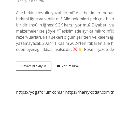
Tarih: Şubat 11, 2025
Aile hekimi insülin yazabilir mi? Aile hekimleri hepati
hekimi iğne yazabilir mi? Aile hekimleri pek çok hi
biridir. İnsülin iğnesi SGK karşılıyor mu? Diyabetli v
malzemeler ise şöyle: “Tesisimizde ayrıca mikroinf
rezervuarları, kan şekeri ölçüm şeritleri ve kalem iğ
yazamayacak 2024? 1 Kasım 2024’ten itibaren aile he
edemeyeceği iddiası asılsızdır.
Resmi gazetede 
Aile
Devamını okuyun
Yorum Bırak
Hekimi
Insülin
Iğnesi
Yazabilir
Mi
https://yogaforum.com.tr
https://harrykotlar.com.tr