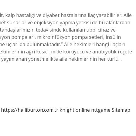
t, kalp hastalığı ve diyabet hastalarına ilaç yazabilirler. Aile
zmet sunarlar ve enjeksiyon yapma yetkisi de bu alanlardan
atandaşlarımızın tedavisinde kullanılan tıbbi cihaz ve
üzyon pompaları, mikroinfüzyon pompa setleri, insülin
ne uçları da bulunmaktadır.” Aile hekimleri hangi ilaçları
kimlerinin ağrı kesici, mide koruyucu ve antibiyotik reçete
yayımlanan yönetmelikte aile hekimlerinin her türlü…
https://halliburton.com.tr
knight online
nttgame
Sitemap