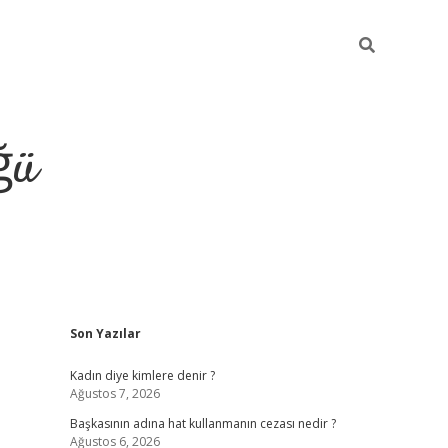
ğü
Sidebar
Son Yazılar
tulipbet giriş
Kadın diye kimlere denir ?
Ağustos 7, 2026
Başkasının adına hat kullanmanın cezası nedir ?
Ağustos 6, 2026