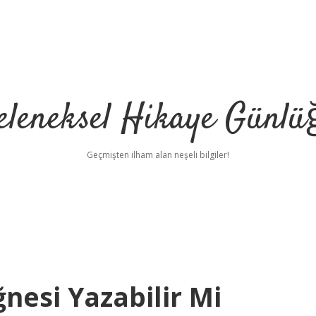
eleneksel Hikaye Günlü
Geçmişten ilham alan neşeli bilgiler!
ğnesi Yazabilir Mi