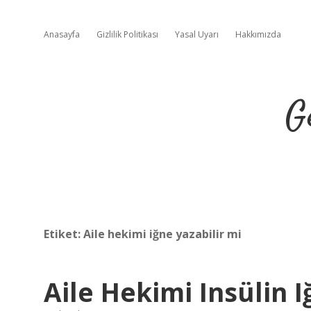
Anasayfa
Gizlilik Politikası
Yasal Uyarı
Hakkımızda
G
Etiket:
Aile hekimi iğne yazabilir mi
Aile Hekimi Insülin I