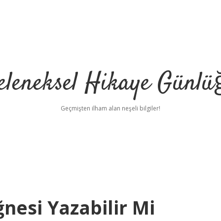
eleneksel Hikaye Günlü
Geçmişten ilham alan neşeli bilgiler!
ğnesi Yazabilir Mi