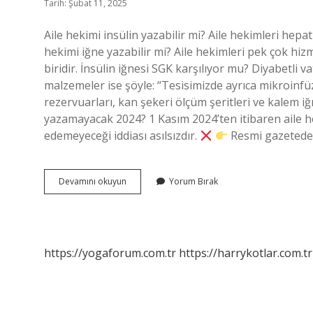
Tarih: Şubat 11, 2025
Aile hekimi insülin yazabilir mi? Aile hekimleri hepati
hekimi iğne yazabilir mi? Aile hekimleri pek çok hi
biridir. İnsülin iğnesi SGK karşılıyor mu? Diyabetli v
malzemeler ise şöyle: “Tesisimizde ayrıca mikroinf
rezervuarları, kan şekeri ölçüm şeritleri ve kalem iğ
yazamayacak 2024? 1 Kasım 2024’ten itibaren aile he
edemeyeceği iddiası asılsızdır.
Resmi gazetede 
Aile
Devamını okuyun
Yorum Bırak
Hekimi
Insülin
Iğnesi
Yazabilir
Mi
https://yogaforum.com.tr
https://harrykotlar.com.tr