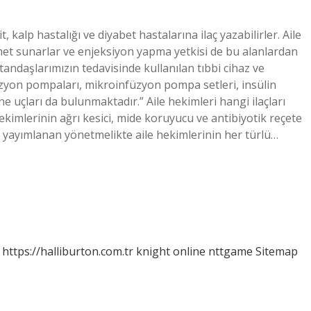
t, kalp hastalığı ve diyabet hastalarına ilaç yazabilirler. Aile
zmet sunarlar ve enjeksiyon yapma yetkisi de bu alanlardan
atandaşlarımızın tedavisinde kullanılan tıbbi cihaz ve
üzyon pompaları, mikroinfüzyon pompa setleri, insülin
ne uçları da bulunmaktadır.” Aile hekimleri hangi ilaçları
kimlerinin ağrı kesici, mide koruyucu ve antibiyotik reçete
yayımlanan yönetmelikte aile hekimlerinin her türlü…
https://halliburton.com.tr
knight online
nttgame
Sitemap