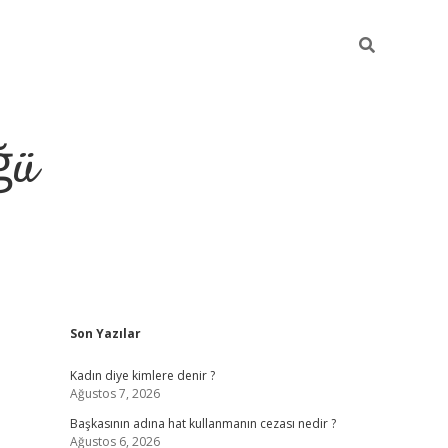
ğü
Sidebar
Son Yazılar
tulipbet giriş
Kadın diye kimlere denir ?
Ağustos 7, 2026
Başkasının adına hat kullanmanın cezası nedir ?
Ağustos 6, 2026