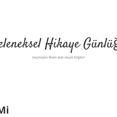
eleneksel Hikaye Günlü
Geçmişten ilham alan neşeli bilgiler!
Mi