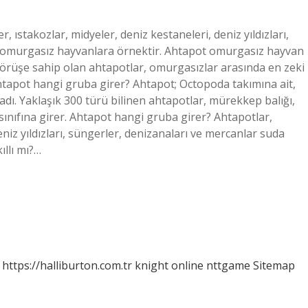
ıstakozlar, midyeler, deniz kestaneleri, deniz yıldızları,
n omurgasız hayvanlara örnektir. Ahtapot omurgasız hayvan
örüşe sahip olan ahtapotlar, omurgasızlar arasında en zeki
 Ahtapot hangi gruba girer? Ahtapot; Octopoda takımına ait,
dı. Yaklaşık 300 türü bilinen ahtapotlar, mürekkep balığı,
 sınıfına girer. Ahtapot hangi gruba girer? Ahtapotlar,
eniz yıldızları, süngerler, denizanaları ve mercanlar suda
llı mı?…
https://halliburton.com.tr
knight online
nttgame
Sitemap