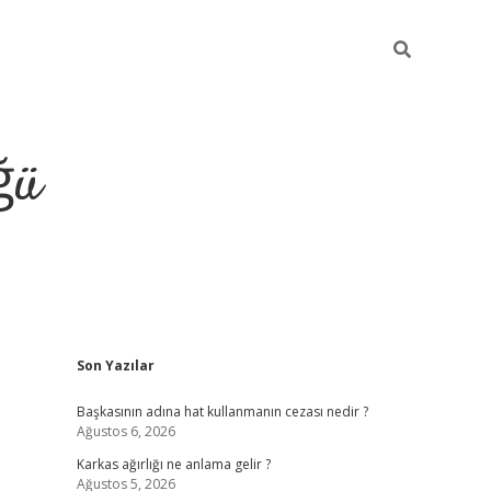
ğü
Sidebar
Son Yazılar
tulipbet giriş
Başkasının adına hat kullanmanın cezası nedir ?
Ağustos 6, 2026
Karkas ağırlığı ne anlama gelir ?
Ağustos 5, 2026