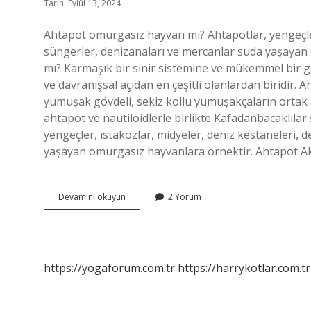
Tarih: Eylül 13, 2024
Ahtapot omurgasız hayvan mı? Ahtapotlar, yengeçler, 
süngerler, denizanaları ve mercanlar suda yaşaya
mı? Karmaşık bir sinir sistemine ve mükemmel bir g
ve davranışsal açıdan en çeşitli olanlardan biridir.
yumuşak gövdeli, sekiz kollu yumuşakçaların ortak a
ahtapot ve nautiloidlerle birlikte Kafadanbacaklılar
yengeçler, ıstakozlar, midyeler, deniz kestaneleri, d
yaşayan omurgasız hayvanlara örnektir. Ahtapot Akı
Ahtapot
Devamını okuyun
2 Yorum
Omurgasız
Mi
https://yogaforum.com.tr
https://harrykotlar.com.tr