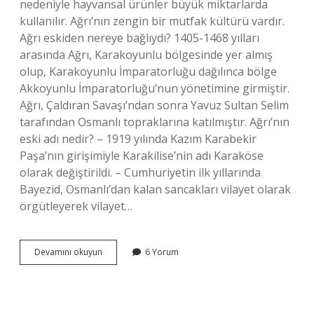
nedeniyle hayvansal ürünler büyük miktarlarda
kullanılır. Ağrı’nın zengin bir mutfak kültürü vardır.
Ağrı eskiden nereye bağlıydı? 1405-1468 yılları
arasında Ağrı, Karakoyunlu bölgesinde yer almış
olup, Karakoyunlu İmparatorluğu dağılınca bölge
Akkoyunlu İmparatorluğu’nun yönetimine girmiştir.
Ağrı, Çaldıran Savaşı’ndan sonra Yavuz Sultan Selim
tarafından Osmanlı topraklarına katılmıştır. Ağrı’nın
eski adı nedir? – 1919 yılında Kazım Karabekir
Paşa’nın girişimiyle Karakilise’nin adı Karaköse
olarak değiştirildi. – Cumhuriyetin ilk yıllarında
Bayezid, Osmanlı’dan kalan sancakları vilayet olarak
örgütleyerek vilayet…
Ağrı
Devamını okuyun
6 Yorum
Karstan
Ne
Zaman
Ayrıldı