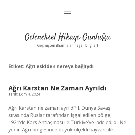
menüyü
Anasayfa
aç
Gizlilik Politikası
Geleneksel Hikaye Günlüğü
Yasal Uyarı
Geçmişten ilham alan neşeli bilgiler!
Hakkımızda
Etiket:
Ağrı eskiden nereye bağlıydı
Ağrı Karstan Ne Zaman Ayrıldı
Tarih: Ekim 4, 2024
Ağrı Karstan ne zaman ayrıldı? I. Dünya Savaşı
sırasında Ruslar tarafından işgal edilen bölge,
1921’de Kars Antlaşması ile Türkiye’ye iade edildi. Ne
yenir: Ağrı bölgesinde büyük ölçekli hayvancılık