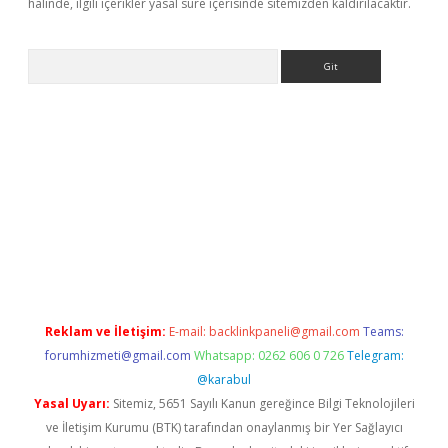
halinde, ilgili içerikler yasal süre içerisinde sitemizden kaldırılacaktır.
Arama
riş
Reklam ve İletişim:
E-mail:
backlinkpaneli@gmail.com
Teams:
forumhizmeti@gmail.com
Whatsapp: 0262 606 0 726
Telegram:
@karabul
Yasal Uyarı:
Sitemiz, 5651 Sayılı Kanun gereğince Bilgi Teknolojileri
ve İletişim Kurumu (BTK) tarafından onaylanmış bir Yer Sağlayıcı