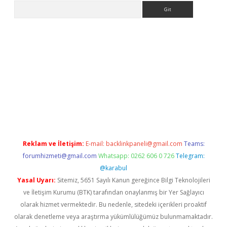
Arama
iriş
Reklam ve İletişim:
E-mail:
backlinkpaneli@gmail.com
Teams:
forumhizmeti@gmail.com
Whatsapp: 0262 606 0 726
Telegram:
@karabul
Yasal Uyarı:
Sitemiz, 5651 Sayılı Kanun gereğince Bilgi Teknolojileri
ve İletişim Kurumu (BTK) tarafından onaylanmış bir Yer Sağlayıcı
olarak hizmet vermektedir. Bu nedenle, sitedeki içerikleri proaktif
olarak denetleme veya araştırma yükümlülüğümüz bulunmamaktadır.