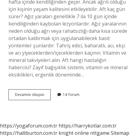
hafta içinde kendiliğinden geçer. Ancak ağrılı olduğu
için kişinin yaşam kalitesini etkileyebilir. Aft kaç gün
sürer? Ağız yaraları genellikle 7 ila 10 gün içinde
kendiliğinden kaybolan lezyonlardır. Ağız yaralarının
neden olduğu ağrı veya rahatsızlığı daha kısa sürede
ortadan kaldırmak için uygulanabilecek basit
yöntemler şunlardır: Tahriş edici, baharatlı, acı, ekşi
ve acı yiyeceklerden/içeceklerden kaçının. Vitamin ve
mineral takviyeleri alın. Aft hangi hastalığın
habercisi? Zayıf bağışıklık sistemi, vitamin ve mineral
eksiklikleri, ergenlik döneminde…
Aft
Devamını okuyun
14 Yorum
Olduğu
Nasıl
Anlaşılır
https://yogaforum.com.tr
https://harrykotlar.com.tr
https://halliburton.com.tr
knight online
nttgame
Sitemap