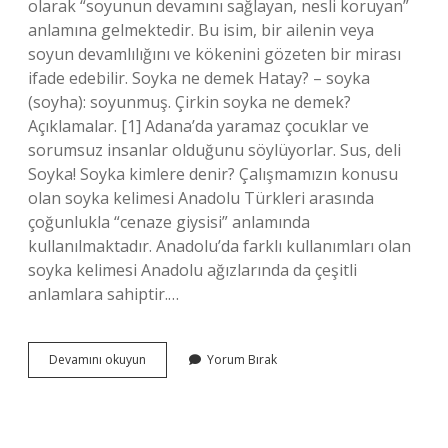
olarak “soyunun devamını sağlayan, nesli koruyan”
anlamına gelmektedir. Bu isim, bir ailenin veya
soyun devamlılığını ve kökenini gözeten bir mirası
ifade edebilir. Soyka ne demek Hatay? – soyka
(soyha): soyunmuş. Çirkin soyka ne demek?
Açıklamalar. [1] Adana’da yaramaz çocuklar ve
sorumsuz insanlar olduğunu söylüyorlar. Sus, deli
Soyka! Soyka kimlere denir? Çalışmamızın konusu
olan soyka kelimesi Anadolu Türkleri arasında
çoğunlukla “cenaze giysisi” anlamında
kullanılmaktadır. Anadolu’da farklı kullanımları olan
soyka kelimesi Anadolu ağızlarında da çeşitli
anlamlara sahiptir.…
Antep
Devamını okuyun
Yorum Bırak
Soyka
Ne
Demek