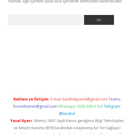
halinde, ilgili içerikler yasal süre içerisinde sitemizden kaldırılacaktır.
Arama
riş
Reklam ve İletişim:
E-mail:
backlinkpaneli@gmail.com
Teams:
forumhizmeti@gmail.com
Whatsapp: 0262 606 0 726
Telegram:
@karabul
Yasal Uyarı:
Sitemiz, 5651 Sayılı Kanun gereğince Bilgi Teknolojileri
ve İletişim Kurumu (BTK) tarafından onaylanmış bir Yer Sağlayıcı