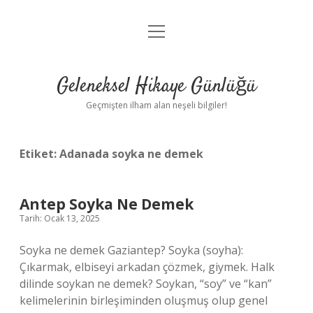
menüyü
Anasayfa
aç
Gizlilik Politikası
Geleneksel Hikaye Günlüğü
Yasal Uyarı
Geçmişten ilham alan neşeli bilgiler!
Hakkımızda
Etiket:
Adanada soyka ne demek
Antep Soyka Ne Demek
Tarih: Ocak 13, 2025
Soyka ne demek Gaziantep? Soyka (soyha):
Çıkarmak, elbiseyi arkadan çözmek, giymek. Halk
dilinde soykan ne demek? Soykan, “soy” ve “kan”
kelimelerinin birleşiminden oluşmuş olup genel