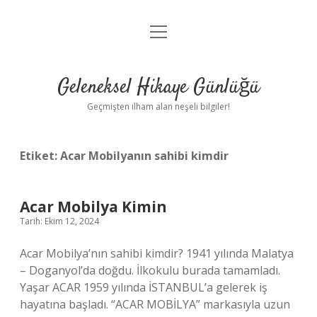
menüyü
Anasayfa
aç
Gizlilik Politikası
Geleneksel Hikaye Günlüğü
Yasal Uyarı
Geçmişten ilham alan neşeli bilgiler!
Hakkımızda
Etiket:
Acar Mobilyanın sahibi kimdir
Acar Mobilya Kimin
Tarih: Ekim 12, 2024
Acar Mobilya’nın sahibi kimdir? 1941 yılında Malatya
– Doganyol’da doğdu. İlkokulu burada tamamladı.
Yaşar ACAR 1959 yılında İSTANBUL’a gelerek iş
hayatına başladı. “ACAR MOBİLYA” markasıyla uzun