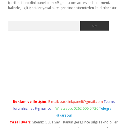
içerikleri,
backlinkpanelicomtr@gmail.com
adresine bildirmeniz
halinde, ilgili içerikler yasal süre içerisinde sitemizden kaldırılacaktır.
Arama
iriş
Reklam ve İletişim:
E-mail:
backlinkpaneli@gmail.com
Teams:
forumhizmeti@gmail.com
Whatsapp: 0262 606 0 726
Telegram:
@karabul
Yasal Uyarı:
Sitemiz, 5651 Sayılı Kanun gereğince Bilgi Teknolojileri