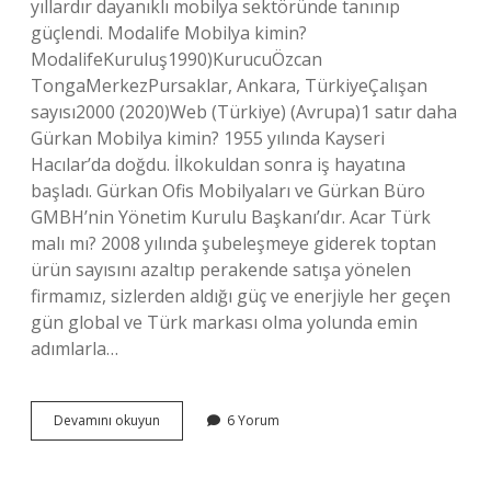
yıllardır dayanıklı mobilya sektöründe tanınıp
güçlendi. Modalife Mobilya kimin?
ModalifeKuruluş1990)KurucuÖzcan
TongaMerkezPursaklar, Ankara, TürkiyeÇalışan
sayısı2000 (2020)Web (Türkiye) (Avrupa)1 satır daha
Gürkan Mobilya kimin? 1955 yılında Kayseri
Hacılar’da doğdu. İlkokuldan sonra iş hayatına
başladı. Gürkan Ofis Mobilyaları ve Gürkan Büro
GMBH’nin Yönetim Kurulu Başkanı’dır. Acar Türk
malı mı? 2008 yılında şubeleşmeye giderek toptan
ürün sayısını azaltıp perakende satışa yönelen
firmamız, sizlerden aldığı güç ve enerjiyle her geçen
gün global ve Türk markası olma yolunda emin
adımlarla…
Acar
Devamını okuyun
6 Yorum
Mobilya
Kimin